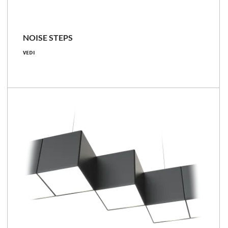
NOISE STEPS
13 [W]
VEDI
1000 [lm]
77 [lm/W]
Confronta la famiglia