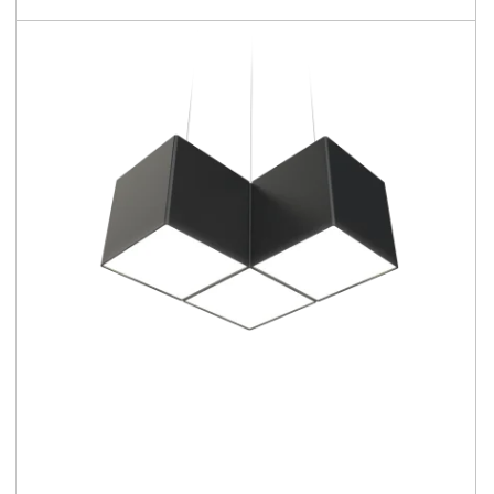
82 [lm/W]
Confronta la famiglia