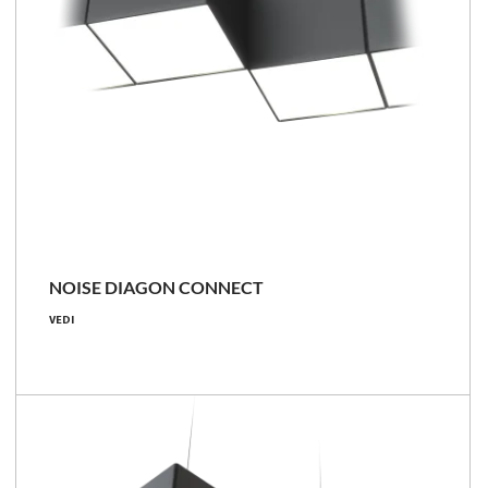
NOISE DIAGON CONNECT
9 [W]
VEDI
700 [lm]
78 [lm/W]