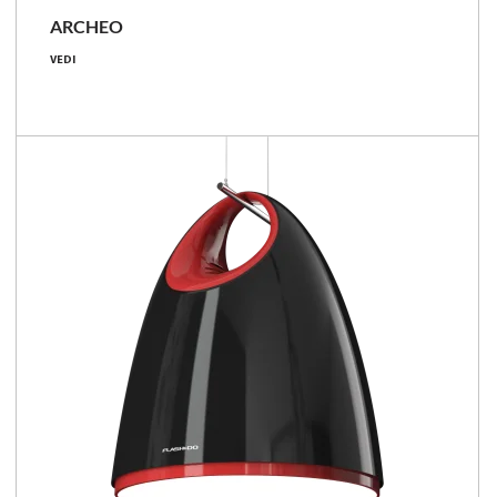
ARCHEO
23 - 41 [W]
VEDI
2450 - 4500 [lm]
100 - 117 [lm/W]
Confronta la famiglia