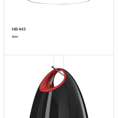
HB 443
39 [W]
VEDI
3900 - 4150 [lm]
100 - 106 [lm/W]
Confronta la famiglia