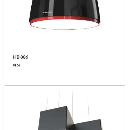
HB 886
109 [W]
VEDI
11900 - 12850 [lm]
109 - 118 [lm/W]
Confronta la famiglia