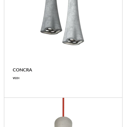
CONCRA
5 [W]
VEDI
370 - 420 [lm]
74 - 84 [lm/W]