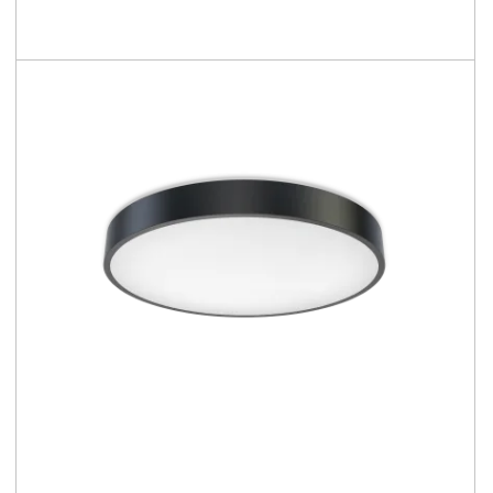
2850 - 12500 [lm]
97 - 151 [lm/W]
Confronta la famiglia
NOVITÀ