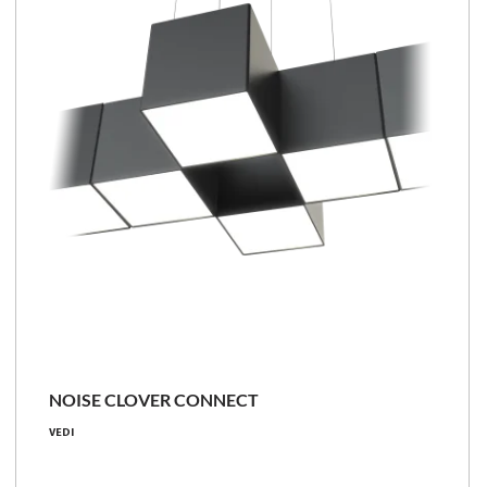
Confronta la famiglia
NOISE CLOVER CONNECT
17 [W]
VEDI
1400 [lm]