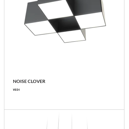
NOISE CLOVER
17 [W]
VEDI
1400 [lm]
82 [lm/W]