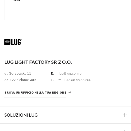
VEDI
6640 - 6900 [lm]
95 - 99 [lm/W]
Confronta la famiglia
LUG LIGHT FACTORY SP. Z O.O.
ul. Gorzowska 11
E.
lug@lug.com.pl
65-127 Zielona Góra
T.
tel.
+ 48 68 45 33 200
TROVA UN UFFICIO NELLA TUA REGIONE
SOLUZIONI LUG