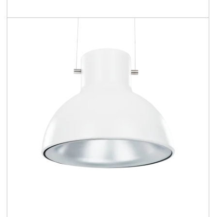
107 - 123 [lm/W]
Confronta la famiglia