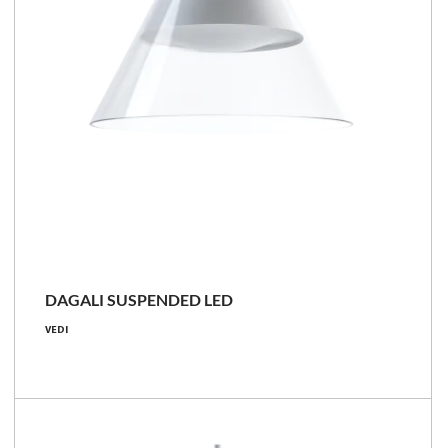
DAGALI SUSPENDED LED
6 [W]
VEDI
640 - 740 [lm]
107 - 123 [lm/W]