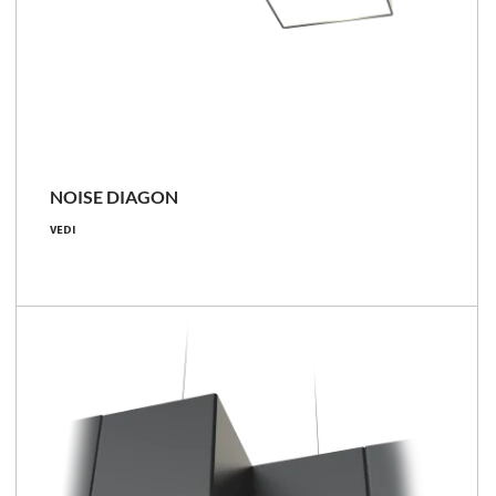
NOISE DIAGON
9 [W]
VEDI
700 [lm]
78 [lm/W]
Confronta la famiglia