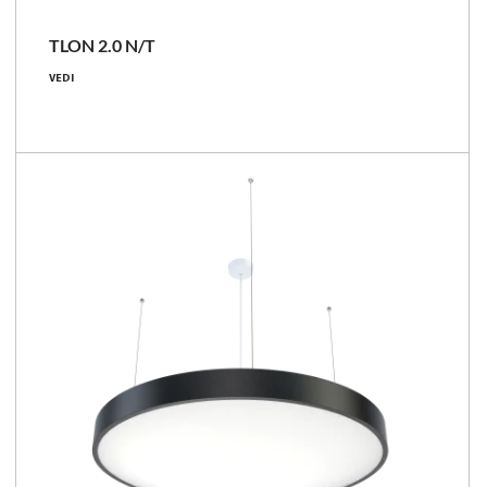
TLON 2.0 N/T
28 - 83 [W]
VEDI
2850 - 12500 [lm]
97 - 151 [lm/W]
Confronta la famiglia