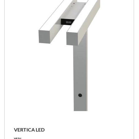
70 - 75 [lm/W]
Confronta la famiglia
VERTICA LED
70 [W]