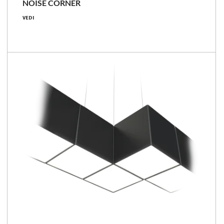
NOISE CORNER
13 [W]
VEDI
1000 [lm]
77 [lm/W]
Confronta la famiglia