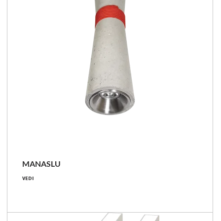
Confronta la famiglia
MANASLU
8 [W]
VEDI
560 - 600 [lm]