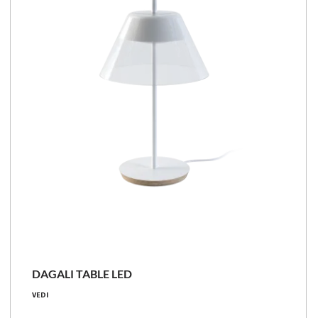
Confronta la famiglia
DAGALI TABLE LED
6 [W]
VEDI
640 - 740 [lm]