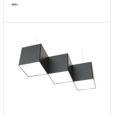
VEDI
1000 [lm]
77 [lm/W]
Confronta la famiglia