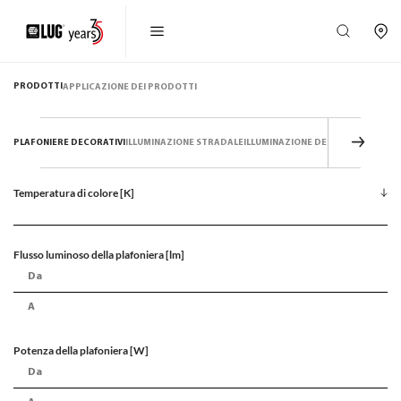
PRODOTTI
APPLICAZIONE DEI PRODOTTI
PLAFONIERE DECORATIVI
ILLUMINAZIONE STRADALE
ILLUMINAZIONE DEL PARCO
PLAFONI
Temperatura di colore [K]
Flusso luminoso della plafoniera [lm]
Potenza della plafoniera [W]