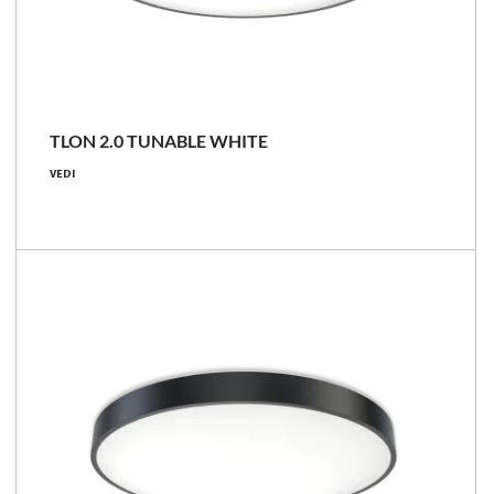
NOVITÀ
TLON 2.0 TUNABLE WHITE
38 - 76 [W]
VEDI
5100 - 10800 [lm]
2700 - 6500
Confronta la famiglia