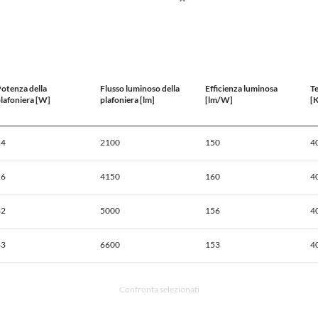
otenza della
Flusso luminoso della
Efficienza luminosa
T
lafoniera [W]
plafoniera [lm]
[lm/W]
[K
14
2100
150
4
26
4150
160
4
32
5000
156
4
43
6600
153
4
Confronta selezionati