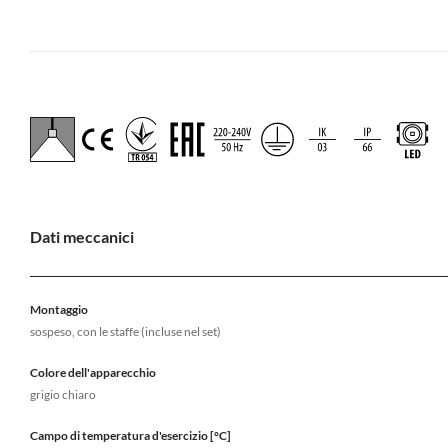
Dati meccanici
Montaggio
sospeso, con le staffe (incluse nel set)
Colore dell'apparecchio
grigio chiaro
Campo di temperatura d'esercizio [°C]