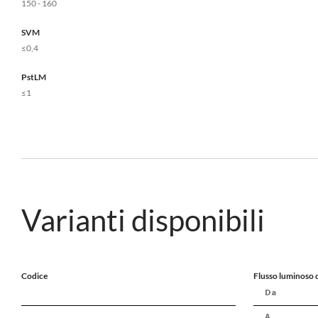
150 - 160
SVM
≤0,4
PstLM
≤1
Varianti disponibili
Codice
Flusso luminoso d