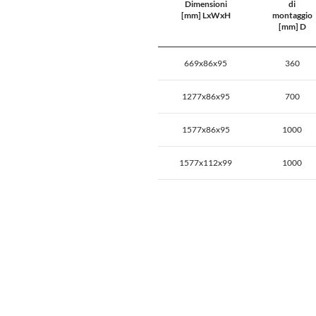
Dimensioni
di
[mm] LxWxH
montaggio
[mm] D
669x86x95
360
1277x86x95
700
1577x86x95
1000
1577x112x99
1000