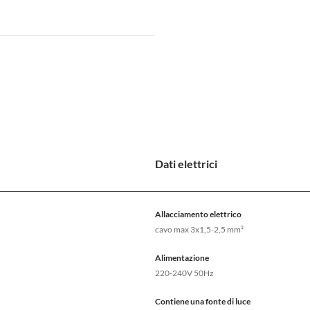
Dati elettrici
Allacciamento elettrico
cavo max 3x1,5-2,5 mm²
Alimentazione
220-240V 50Hz
Contiene una fonte di luce