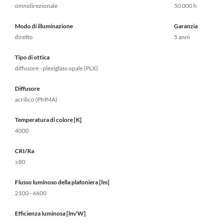
omnidirezionale
50 000 h
Modo di illuminazione
Garanzia
diretto
5 anni
Tipo di ottica
diffusore - plexiglass opale (PLX)
Diffusore
acrilico (PMMA)
Temperatura di colore [K]
4000
CRI/Ra
≥80
Flusso luminoso della plafoniera [lm]
2100 - 6600
Efficienza luminosa [lm/W]