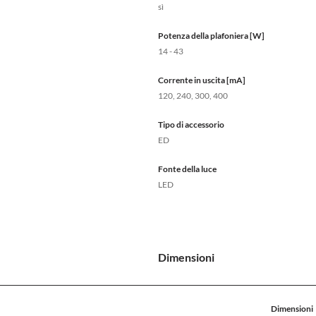
sì
Potenza della plafoniera [W]
14 - 43
Corrente in uscita [mA]
120, 240, 300, 400
Tipo di accessorio
ED
Fonte della luce
LED
Dimensioni
Dimensioni