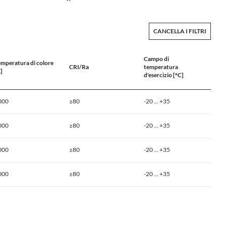
CANCELLA I FILTRI
Campo di
emperatura di colore
CRI/Ra
temperatura
]
d'esercizio [°C]
000
≥80
-20 ... +35
000
≥80
-20 ... +35
000
≥80
-20 ... +35
000
≥80
-20 ... +35