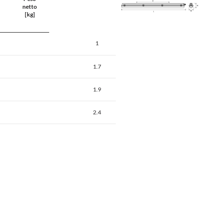
netto
[kg]
1
1.7
1.9
2.4