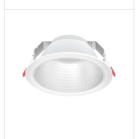
109 - 136 [lm/W]