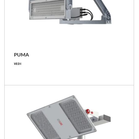
PUMA
468 - 1844 [W]
VEDI
42600 - 258800 [lm]
91 - 141 [lm/W]