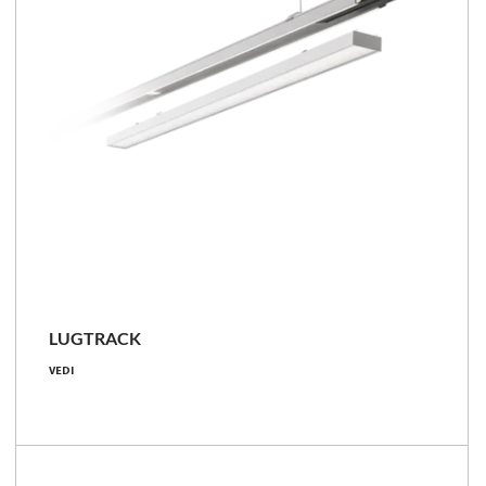
LUGTRACK
23 - 170 [W]
VEDI
2950 - 30200 [lm]
115 - 179 [lm/W]