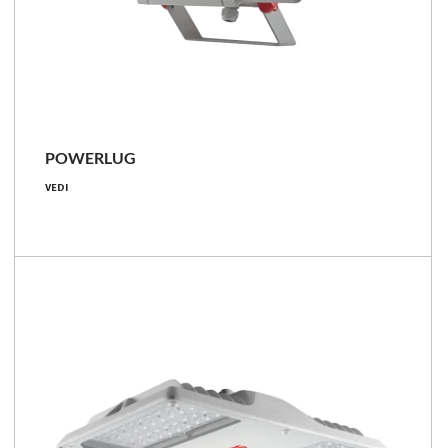
POWERLUG
24.5 - 149 [W]
VEDI
3050 - 25100 [lm]
117 - 178 [lm/W]