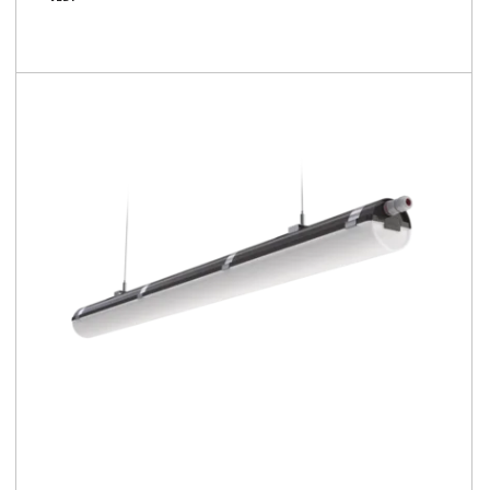
113 - 198 [W]
175 - 195 [lm/W]
Confronta la famiglia