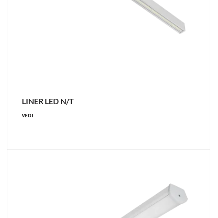
NOVITÀ
LINER LED N/T
14 - 38 [W]
VEDI
2500 - 6650 [lm]
171 - 182 [lm/W]
Confronta la famiglia