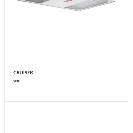
CRUISER
86 - 399 [W]
VEDI
10200 - 62000 [lm]
97 - 170 [lm/W]