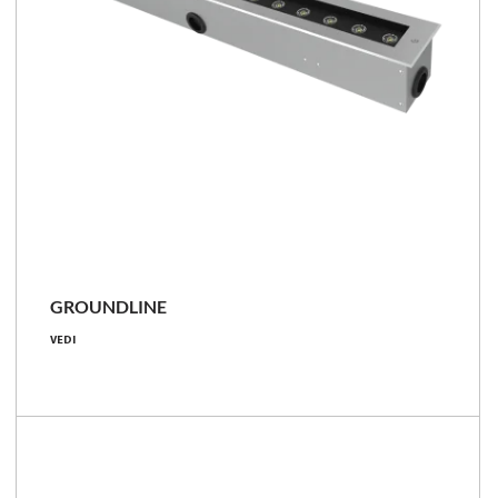
GROUNDLINE
10 - 56.5 [W]
VEDI
910 - 3600 [lm]
IP67