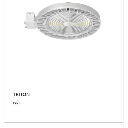
TRITON
10150 - 35650 [lm]
VEDI
140 - 180 [lm/W]
120°, 30°x100°, 60°, 90°