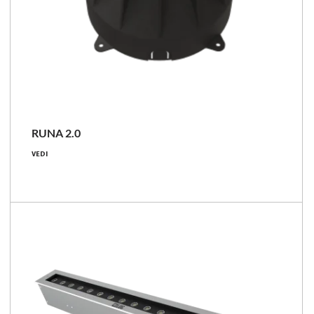
RUNA 2.0
4 - 24 [W]
VEDI
310 - 3250 [lm]
IP68