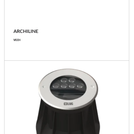
ARCHILINE
4.8 - 25.9 [W]
VEDI
270 - 2350 [lm]
IP67