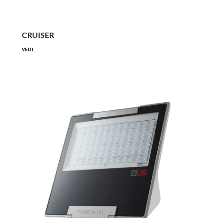
CRUISER
86 - 399 [W]
VEDI
10200 - 62000 [lm]
97 - 170 [lm/W]