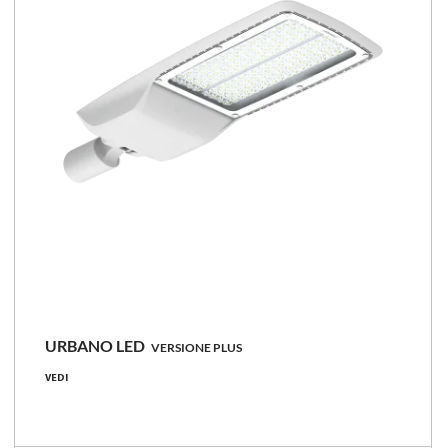
Confronta la famiglia
URBANO LED
VERSIONE PLUS
198 - 302 [W]
VEDI
20600 - 44950 [lm]