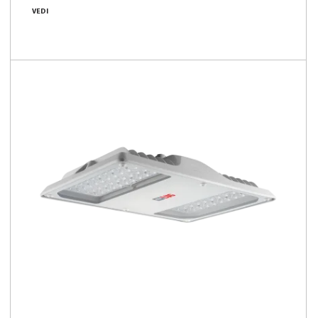
VEDI
9750 - 30700 [lm]
83 - 154 [lm/W]
Confronta la famiglia