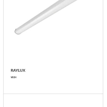
RAYLUX
19 - 64 [W]
VEDI
2650 - 9200 [lm]
127 - 149 [lm/W]