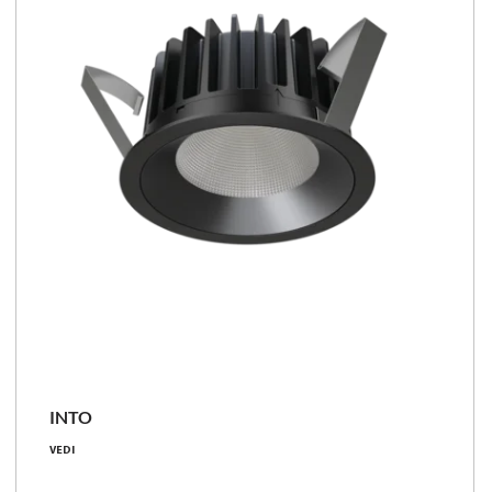
INTO
5.9 - 35 [W]
VEDI
750 - 3750 [lm]