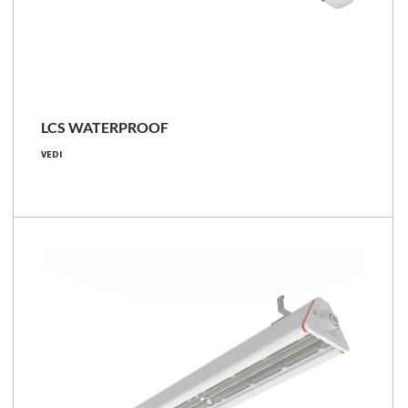
LCS
LCS WATERPROOF
6350 - 8350 [lm]
VEDI
38 - 50 [W]
167 [lm/W]
Confronta la famiglia