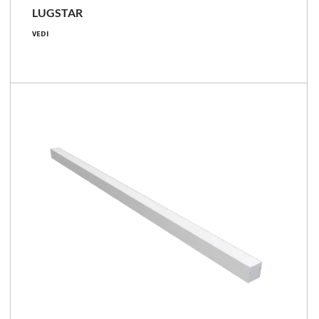
LUGSTAR
8 - 51 [W]
VEDI
1000 - 4400 [lm]
47 - 141 [lm/W]