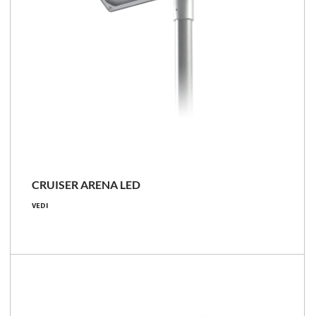
NOVITÀ
CRUISER ARENA LED
395 - 399 [W]
VEDI
47100 - 62000 [lm]
118 - 157 [lm/W]