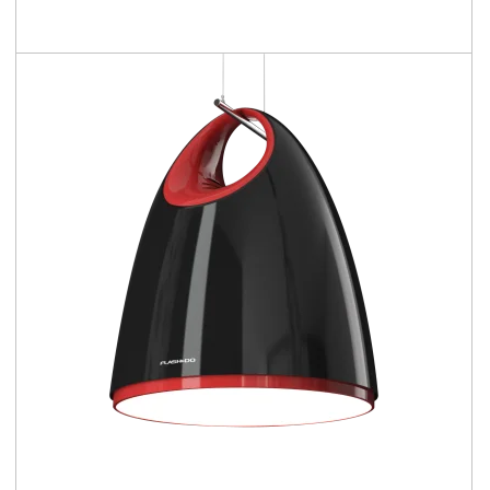
2850 - 12500 [lm]
97 - 151 [lm/W]