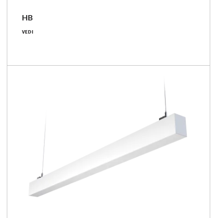
HB
39 - 109 [W]
VEDI
3900 - 12850 [lm]
100 - 118 [lm/W]