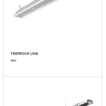
NOVITÀ
TRIPROOF LINE
97 - 144 [W]
VEDI
15100 - 22700 [lm]
156 - 158 [lm/W]
Confronta la famiglia