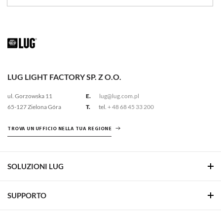
IP66
LUG LIGHT FACTORY SP. Z O.O.
ul. Gorzowska 11
E.
lug@lug.com.pl
65-127 Zielona Góra
T.
tel.
+ 48 68 45 33 200
TROVA UN UFFICIO NELLA TUA REGIONE
SOLUZIONI LUG
SUPPORTO