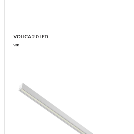
VOLICA 2.0 LED
14 - 71 [W]
VEDI
1650 - 9500 [lm]
118 - 134 [lm/W]
Confronta la famiglia