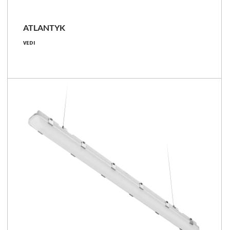
ATLANTYK
14 - 99 [W]
VEDI
2100 - 16500 [lm]
3000, 4000
98 - 182 [lm/W]