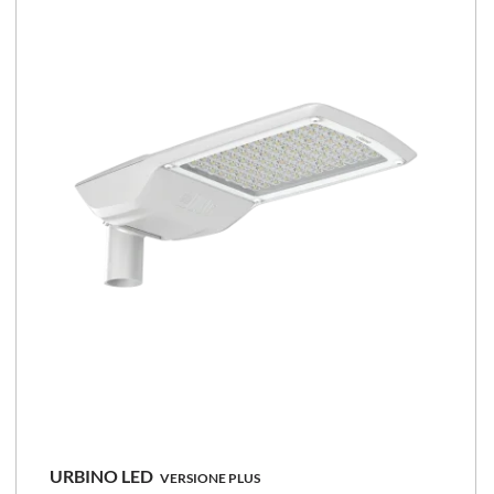
100 - 156 [lm/W]
Confronta la famiglia
URBINO LED
VERSIONE PLUS
101 - 205 [W]