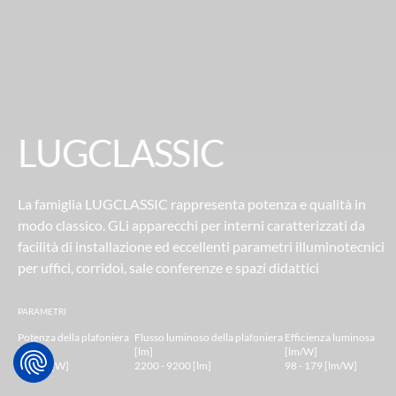
LUGCLASSIC
La famiglia LUGCLASSIC rappresenta potenza e qualità in
modo classico. GLi
apparecchi per interni caratterizzati da
facilità di installazione ed eccellenti
parametri illuminotecnici
per uffici, corridoi,
sale conferenze e spazi didattici
PARAMETRI
Potenza della plafoniera
Flusso luminoso della plafoniera
Efficienza luminosa
[W]
[lm]
[lm/W]
19 - 82 [W]
2200 - 9200 [lm]
98 - 179 [lm/W]