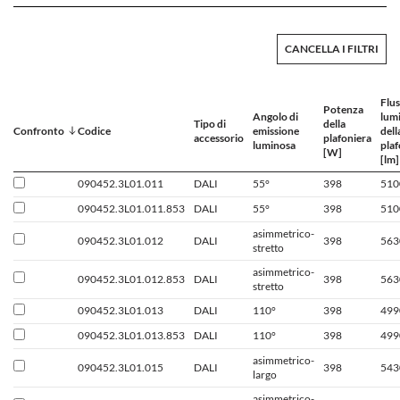
CANCELLA I FILTRI
Flu
Potenza
Angolo di
lum
Tipo di
della
Confronto
Codice
emissione
dell
accessorio
plafoniera
luminosa
plaf
[W]
[lm]
090452.3L01.011
DALI
55°
398
510
090452.3L01.011.853
DALI
55°
398
510
asimmetrico-
090452.3L01.012
DALI
398
563
stretto
asimmetrico-
090452.3L01.012.853
DALI
398
563
stretto
090452.3L01.013
DALI
110°
398
499
090452.3L01.013.853
DALI
110°
398
499
asimmetrico-
090452.3L01.015
DALI
398
543
largo
asimmetrico-