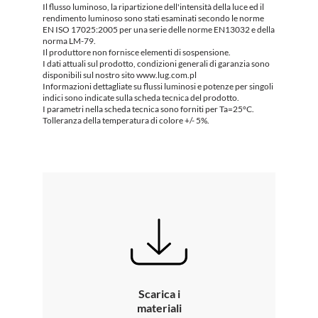
Il flusso luminoso, la ripartizione dell'intensità della luce ed il
rendimento luminoso sono stati esaminati secondo le norme
EN ISO 17025:2005 per una serie delle norme EN13032 e della
norma LM-79.
Il produttore non fornisce elementi di sospensione.
I dati attuali sul prodotto, condizioni generali di garanzia sono
disponibili sul nostro sito www.lug.com.pl
Informazioni dettagliate su flussi luminosi e potenze per singoli
indici sono indicate sulla scheda tecnica del prodotto.
I parametri nella scheda tecnica sono forniti per Ta=25°C.
Tolleranza della temperatura di colore +/- 5%.
Scarica i
materiali