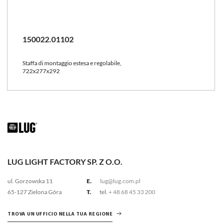
150022.01102
Staffa di montaggio estesa e regolabile,
722x277x292
LUG LIGHT FACTORY SP. Z O.O.
ul. Gorzowska 11
E.
lug@lug.com.pl
65-127 Zielona Góra
T.
tel.
+ 48 68 45 33 200
TROVA UN UFFICIO NELLA TUA REGIONE