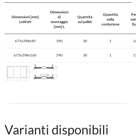
Dimensioni
Quantità
Pe
Dimensioni [mm]
di
Quantità
nella
net
LxWxH
montaggio
sul pallet
confezione
[k
[mm] L
675x398x90
590
30
1
1
675x398x160
590
30
1
1
Varianti disponibili