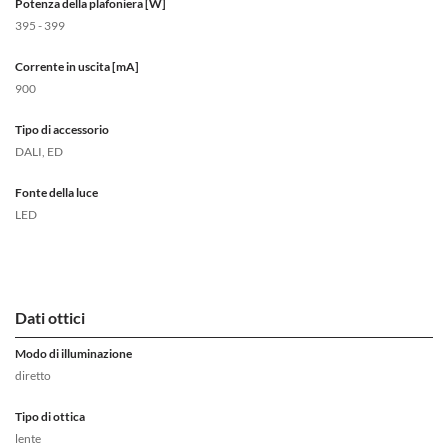
Potenza della plafoniera [W]
395 - 399
Corrente in uscita [mA]
900
Tipo di accessorio
DALI, ED
Fonte della luce
LED
Dati ottici
Modo di illuminazione
diretto
Tipo di ottica
lente