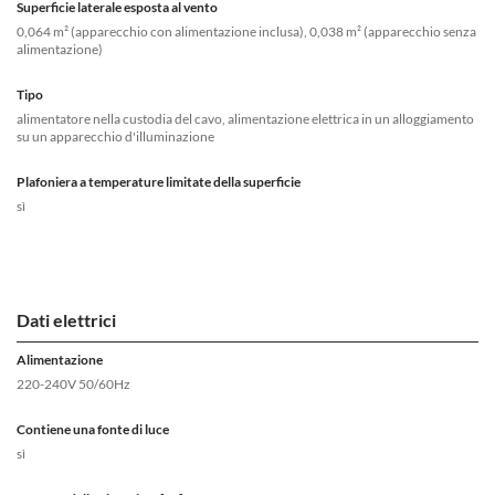
Superficie laterale esposta al vento
0,064 m² (apparecchio con alimentazione inclusa), 0,038 m² (apparecchio senza
alimentazione)
Tipo
alimentatore nella custodia del cavo, alimentazione elettrica in un alloggiamento
su un apparecchio d'illuminazione
Plafoniera a temperature limitate della superficie
sì
Dati elettrici
Alimentazione
220-240V 50/60Hz
Contiene una fonte di luce
sì