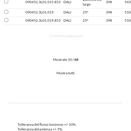
090452.3L01.015.853
DALI
398
543
largo
090452.3L01.019
DALI
25°
398
510
090452.3L01.019.853
DALI
25°
398
510
Confronta selezionati
Mostrato 10 /
68
Mostra tutti
Tolleranza del flusso luminoso +/- 10%.
Tolleranza del potenza +/- 5%.