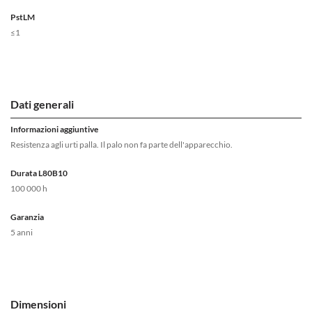
PstLM
≤1
Dati generali
Informazioni aggiuntive
Resistenza agli urti palla. Il palo non fa parte dell'apparecchio.
Durata L80B10
100 000 h
Garanzia
5 anni
Dimensioni