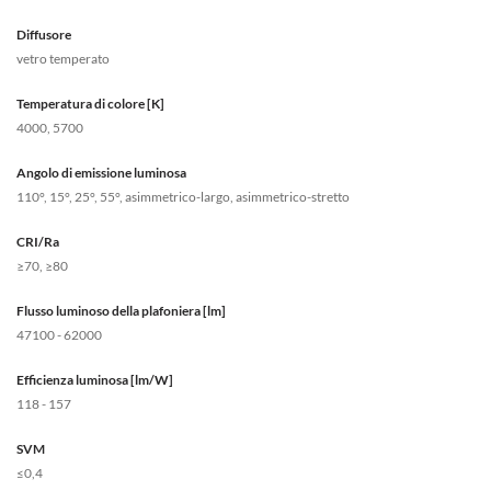
Diffusore
vetro temperato
Temperatura di colore [K]
4000, 5700
Angolo di emissione luminosa
110°, 15°, 25°, 55°, asimmetrico-largo, asimmetrico-stretto
CRI/Ra
≥70, ≥80
Flusso luminoso della plafoniera [lm]
47100 - 62000
Efficienza luminosa [lm/W]
118 - 157
SVM
≤0,4