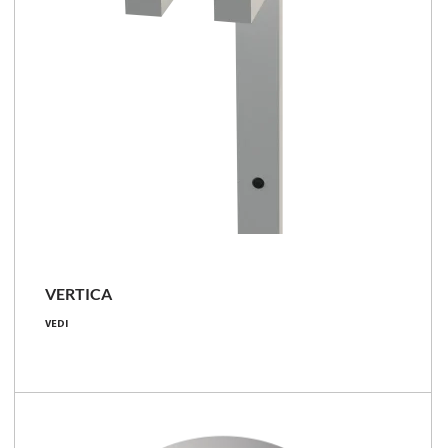
VERTICA
70 [W]
VEDI
5600 - 6900 [lm]
80 - 99 [lm/W]