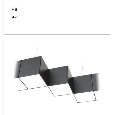
HB
39 - 109 [W]
VEDI
3900 - 12850 [lm]
100 - 118 [lm/W]