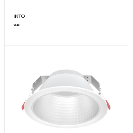
INTO
5.9 - 35 [W]
VEDI
750 - 3750 [lm]
109 - 136 [lm/W]