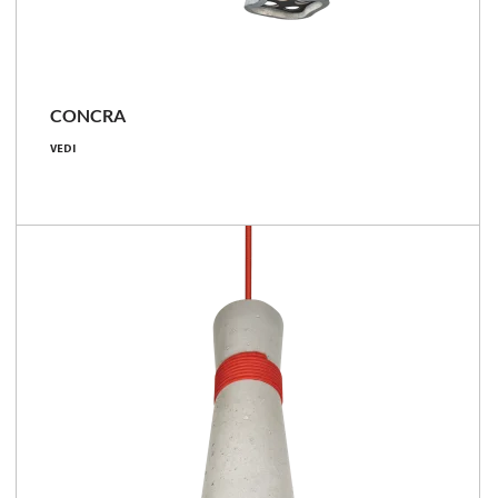
CONCRA
5 [W]
VEDI
370 - 420 [lm]
74 - 84 [lm/W]
Confronta la famiglia