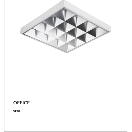
OFFICE
17 - 58 [W]
VEDI
2550 - 6450 [lm]