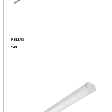
NOVITÀ
RELUG
2350 - 6000 [lm]
VEDI
15 - 36 [W]
157 - 167 [lm/W]
Confronta la famiglia