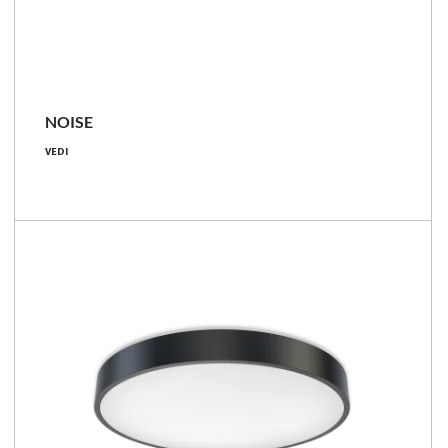
NOISE
9 - 17 [W]
VEDI
700 - 1400 [lm]
77 - 82 [lm/W]