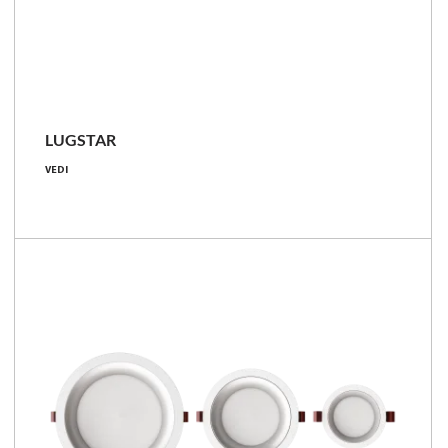
LUGSTAR
8 - 51 [W]
VEDI
1000 - 4400 [lm]
47 - 141 [lm/W]