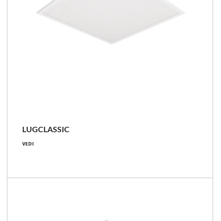
LUGCLASSIC
19 - 82 [W]
VEDI
2200 - 9200 [lm]
98 - 179 [lm/W]