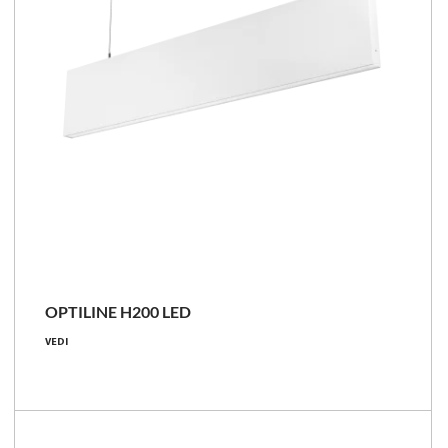
OPTILINE H200 LED
30 - 60 [W]
VEDI
2600 - 5200 [lm]
87 [lm/W]