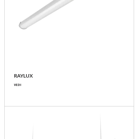
RAYLUX
19 - 64 [W]
VEDI
2650 - 9200 [lm]
127 - 149 [lm/W]