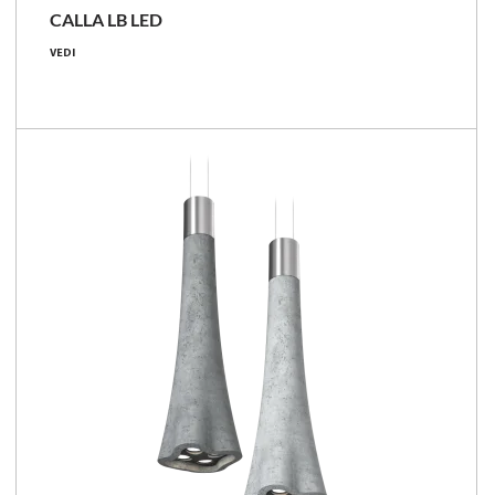
CALLA LB LED
11 - 24 [W]
VEDI
1150 - 2300 [lm]
85 - 109 [lm/W]
Confronta la famiglia