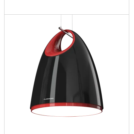
3200 - 4050 [lm]
53 - 59 [lm/W]
Confronta la famiglia