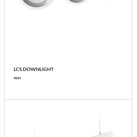
LCS
LCS DOWNLIGHT
1200 - 5100 [lm]
VEDI
10.4 - 35.4 [W]
106 - 156 [lm/W]
Confronta la famiglia