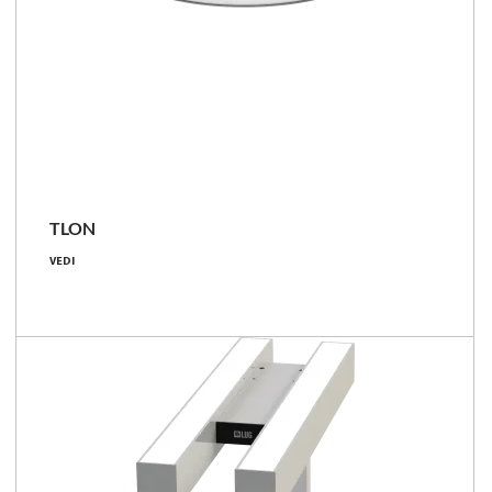
TLON
28 - 83 [W]
VEDI
2850 - 12500 [lm]
97 - 151 [lm/W]