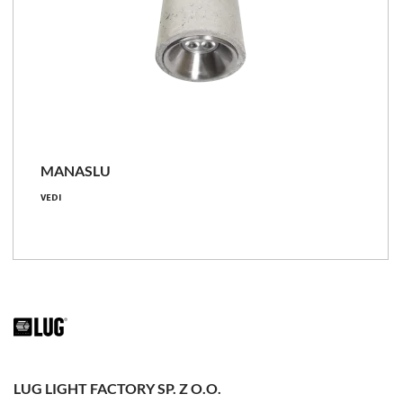
MANASLU
8 [W]
VEDI
560 - 600 [lm]
70 - 75 [lm/W]
Confronta la famiglia
LUG LIGHT FACTORY SP. Z O.O.