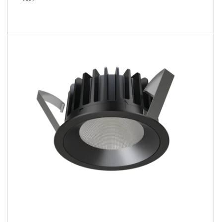
1650 - 6450 [lm]
55 - 117 [lm/W]
Confronta la famiglia