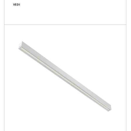
14 - 42 [W]
VEDI
2500 - 7400 [lm]
169 - 182 [lm/W]
Confronta la famiglia
NOVITÀ