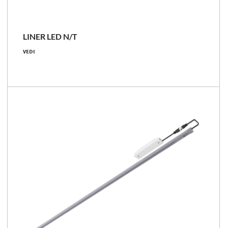
LINER LED N/T
14 - 38 [W]
VEDI
2500 - 6650 [lm]
171 - 182 [lm/W]
Confronta la famiglia