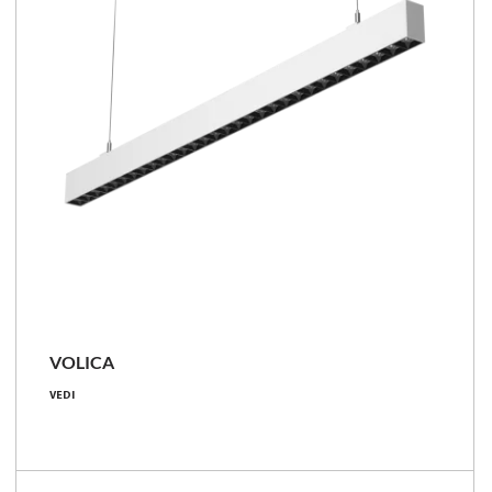
VOLICA
9 - 71 [W]
VEDI
900 - 9500 [lm]
95 - 157 [lm/W]