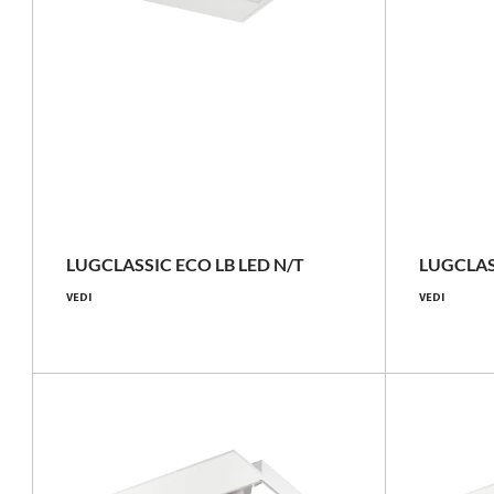
LUGBOX
23 - 40 [W]
2800 - 3950 [lm]
LUGCLASSIC ECO LB LED N/T
LUGCLAS
VEDI
VEDI
98 - 124 [lm/W]
Confronta la famiglia