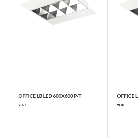
LUGBOX
LUGBOX
29 - 38 [W]
3150 - 4350 [lm]
OFFICE LB LED 600X600 P/T
OFFICE L
VEDI
VEDI
109 - 114 [lm/W]
Confronta la famiglia