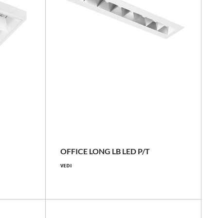
LUGBOX
38 [W]
4100 - 4250 [lm]
OFFICE LONG LB LED P/T
VEDI
108 - 112 [lm/W]
Confronta la famiglia