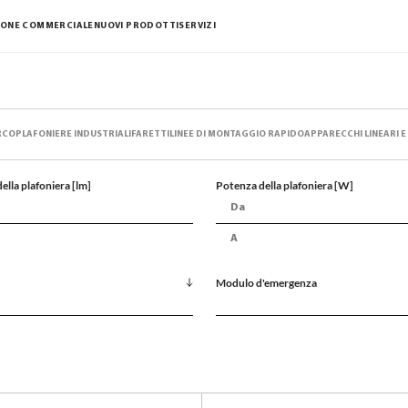
IONE COMMERCIALE
NUOVI PRODOTTI
SERVIZI
RCO
PLAFONIERE INDUSTRIALI
FARETTI
LINEE DI MONTAGGIO RAPIDO
APPARECCHI LINEARI E
ella plafoniera [lm]
Potenza della plafoniera [W]
Modulo d'emergenza