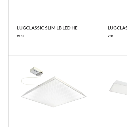
22 - 36 [W]
3000 - 4450 [lm]
LUGCLASSIC SLIM LB LED HE
LUGCLAS
VEDI
VEDI
124 - 136 [lm/W]
Confronta la famiglia