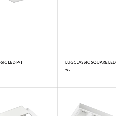
40 - 82 [W]
21 - 67 [W]
4400 - 9200 [lm]
2200 - 7300 [lm]
SIC LED P/T
LUGCLASSIC SQUARE LED
102 - 120 [lm/W]
100 - 111 [lm/W]
VEDI
Confronta la famiglia
Confronta la famiglia