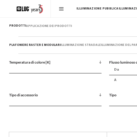
ILLUMINAZIONE PUBBLICA
ILLUMINAZ
PRODOTTI
APPLICAZIONE DEI PRODOTTI
PLAFONIERE RASTER E MODULARI
ILLUMINAZIONE STRADALE
ILLUMINAZIONE DEL PA
Temperatura di colore [K]
Flusso luminoso d
Tipo di accessorio
Tipo