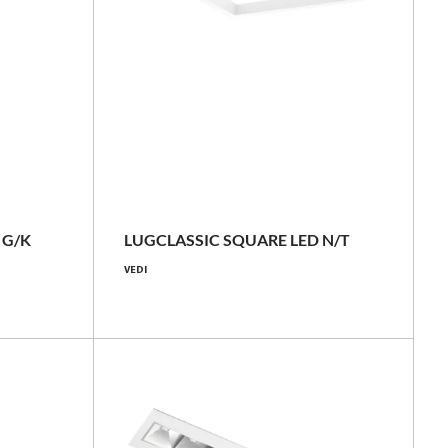
21 - 67 [W]
2200 - 7300 [lm]
 G/K
LUGCLASSIC SQUARE LED N/T
100 - 111 [lm/W]
VEDI
Confronta la famiglia