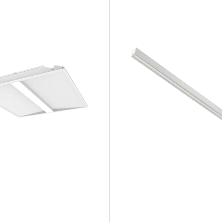
Confronta la famiglia
Confronta la famiglia
NOVITÀ
25 - 39 [W]
14 - 38 [W]