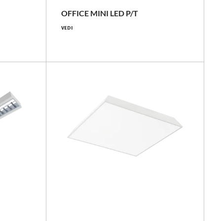
2750 - 4600 [lm]
OFFICE MINI LED P/T
VEDI
120 - 146 [lm/W]
Confronta la famiglia
NOVITÀ