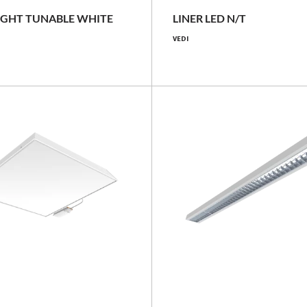
3000 - 4400 [lm]
2500 - 6650 [lm]
IGHT TUNABLE WHITE
LINER LED N/T
VEDI
171 - 182 [lm/W]
Confronta la famiglia
Confronta la famiglia
NOVITÀ