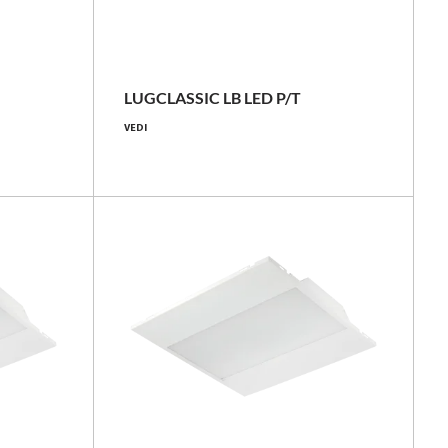
36 - 43 [W]
4150 - 5000 [lm]
LUGCLASSIC LB LED P/T
VEDI
112 - 122 [lm/W]
Confronta la famiglia