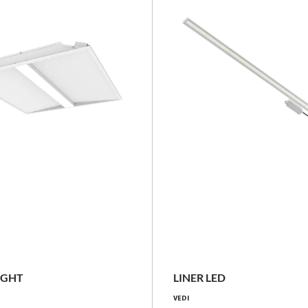
NOVITÀ
25 - 50 [W]
14 - 42 [W]
3200 - 6700 [lm]
2500 - 7400 [lm]
IGHT
LINER LED
VEDI
120 - 140 [lm/W]
169 - 182 [lm/W]