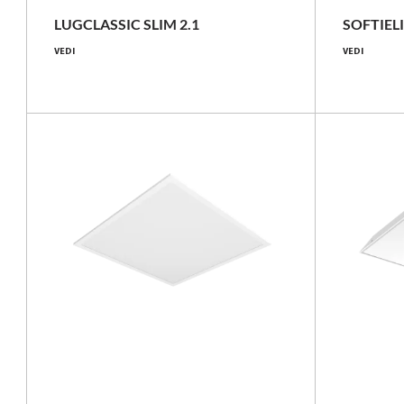
4200 [lm]
LUGCLASSIC SLIM 2.1
SOFTIEL
VEDI
VEDI
140 - 150 [lm/W]
Confronta la famiglia
NOVITÀ
NOVITÀ