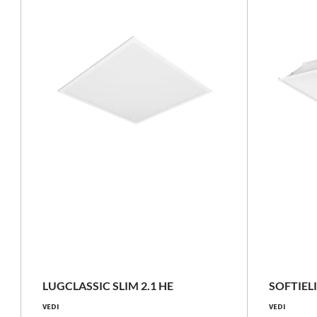
NOVITÀ
NOVITÀ
23.5 [W]
4200 [lm]
LUGCLASSIC SLIM 2.1 HE
SOFTIEL
VEDI
VEDI
179 [lm/W]