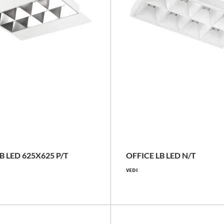
LUGBOX
29 - 38 [W]
29 - 38 [W]
3150 - 4350 [lm]
3150 - 4350 [lm]
B LED 625X625 P/T
OFFICE LB LED N/T
VEDI
109 - 114 [lm/W]
109 - 114 [lm/W]
Confronta la famiglia
Confronta la famiglia