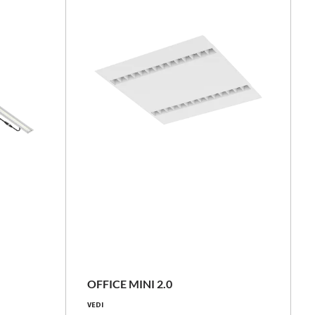
NOVITÀ
17 - 30 [W]
2550 - 4550 [lm]
OFFICE MINI 2.0
VEDI
143 - 159 [lm/W]