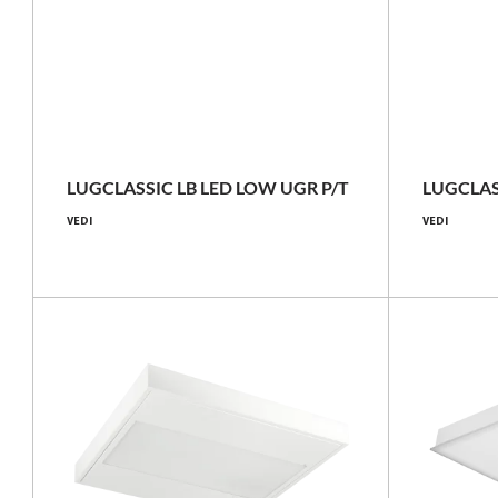
NOVITÀ
LUGBOX
28 [W]
3500 - 3600 [lm]
LUGCLASSIC LB LED LOW UGR P/T
LUGCLAS
VEDI
VEDI
125 - 129 [lm/W]
Confronta la famiglia