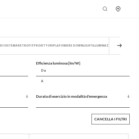
 DI SISTEMA
RETROFIT
PROIETTORI
PLAFONIERE DOWNLIGHT
ILLUMINAZIONE DELLE SUPERIF
Efficienza luminosa [lm/W]
Durata di esercizio in modalità d'emergenza
CANCELLA I FILTRI