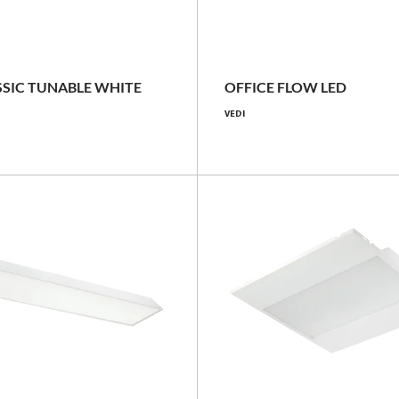
23 - 42 [W]
40 - 51 [W]
3000 - 5250 [lm]
4200 - 5200 [lm]
SIC TUNABLE WHITE
OFFICE FLOW LED
VEDI
102 - 105 [lm/W]
Confronta la famiglia
Confronta la famiglia