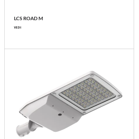
LCS ROAD M
1640 - 15200 [lm]
VEDI
10.6 - 97 [W]
143 - 179 [lm/W]
Confronta la famiglia