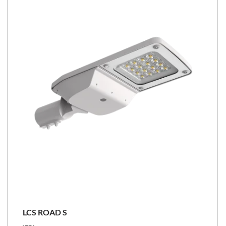
106 - 156 [lm/W]
Confronta la famiglia
LCS
LCS ROAD S
2800 - 6900 [lm]