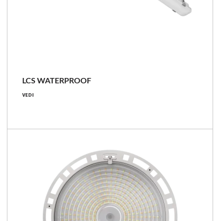
LCS
LCS WATERPROOF
6350 - 8350 [lm]
VEDI
38 - 50 [W]
167 [lm/W]
Confronta la famiglia