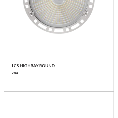
LCS
LCS HIGHBAY ROUND
22000 - 34700 [lm]
VEDI
113 - 198 [W]
175 - 195 [lm/W]