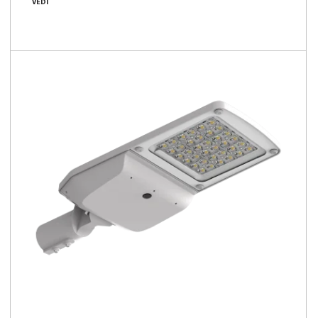
VEDI
19 - 45 [W]
140 - 163 [lm/W]
Confronta la famiglia
LCS