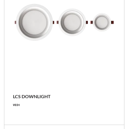
Confronta la famiglia
LCS
LCS DOWNLIGHT
1200 - 5100 [lm]
VEDI
10.4 - 35.4 [W]