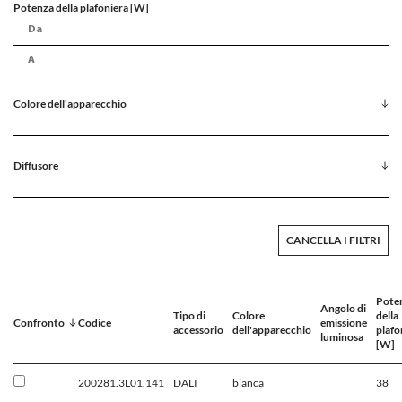
Potenza della plafoniera [W]
Colore dell'apparecchio
Diffusore
CANCELLA I FILTRI
Pote
Angolo di
Tipo di
Colore
della
Confronto
Codice
emissione
accessorio
dell'apparecchio
plafo
luminosa
[W]
200281.3L01.141
DALI
bianca
38