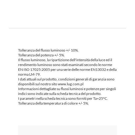
Tolleranza del flusso luminoso +/- 10%.
Tolleranza del potenza +/- 5%.
Il flusso luminoso, la ripartizione dell'intensità della luce ed il
rendimento luminoso sono stati esaminati secondo le norme
EN ISO 17025:2005 per una serie delle norme EN13032 e della
norma LM-79.
I dati attuali sul prodotto, condizioni generali di garanzia sono
disponibili sul nostro sito www.lug.com.pl
Informazioni dettagliate su flussi luminosi e potenze per singoli
indici sono indicate sulla scheda tecnica del prodotto.
I parametri nella scheda tecnica sono forniti per Ta=25°C.
Tolleranza della temperatura di colore +/- 5%.