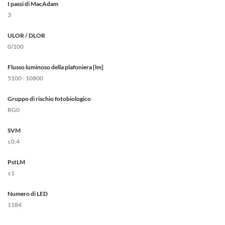
I passi di MacAdam
3
ULOR / DLOR
0/100
Flusso luminoso della plafoniera [lm]
5100 - 10800
Gruppo di rischio fotobiologico
RG0
SVM
≤0,4
PstLM
≤1
Numero di LED
1184