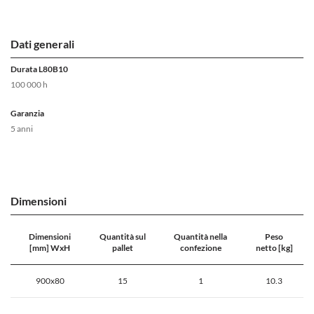
Dati generali
Durata L80B10
100 000 h
Garanzia
5 anni
Dimensioni
Dimensioni
Quantità sul
Quantità nella
Peso
[mm] WxH
pallet
confezione
netto [kg]
900x80
15
1
10.3