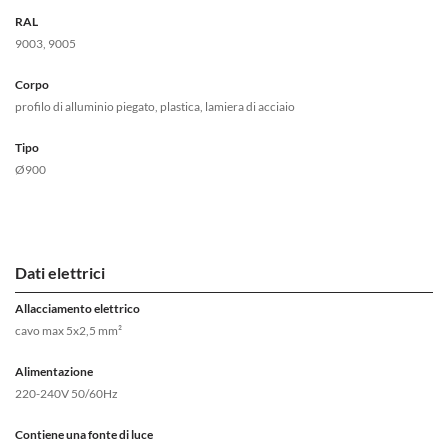
RAL
9003, 9005
Corpo
profilo di alluminio piegato, plastica, lamiera di acciaio
Tipo
Ø900
Dati elettrici
Allacciamento elettrico
cavo max 5x2,5 mm²
Alimentazione
220-240V 50/60Hz
Contiene una fonte di luce