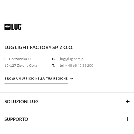
LUG LIGHT FACTORY SP. Z O.O.
ul. Gorzowska 11
E.
lug@lug.com.pl
65-127 Zielona Góra
T.
tel.
+ 48 68 45 33 200
TROVA UN UFFICIO NELLA TUA REGIONE
SOLUZIONI LUG
SUPPORTO