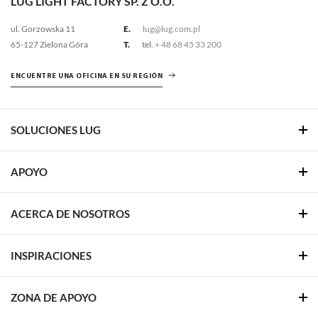
LUG LIGHT FACTORY SP. Z O.O.
ul. Gorzowska 11
E.
lug@lug.com.pl
65-127 Zielona Góra
T.
tel.
+ 48 68 45 33 200
ENCUENTRE UNA OFICINA EN SU REGIÓN
SOLUCIONES LUG
APOYO
ACERCA DE NOSOTROS
INSPIRACIONES
ZONA DE APOYO