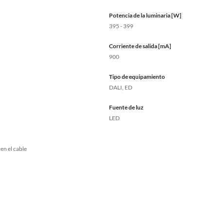
Potencia de la luminaria [W]
395 - 399
Corriente de salida [mA]
900
Tipo de equipamiento
DALI, ED
Fuente de luz
LED
en el cable