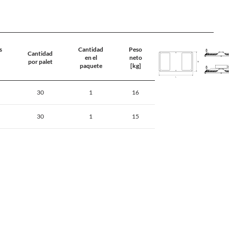
s
Cantidad
Peso
Cantidad
en el
neto
por palet
paquete
[kg]
30
1
16
30
1
15