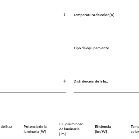
Temperatura de color [K]
]
Tipo de equipamiento
Distribución de la luz
Flujo luminoso
del haz
Potencia de la
Eficiencia
Temp
de luminaria
luminaria [W]
[lm/W]
color
[lm]