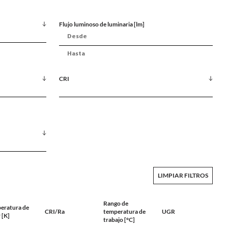
Flujo luminoso de luminaria [lm]
CRI
LIMPIAR FILTROS
Rango de
eratura de
CRI/Ra
temperatura de
UGR
 [K]
trabajo [°C]