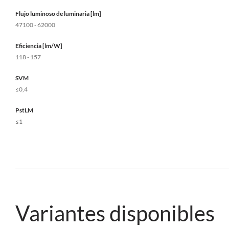
Flujo luminoso de luminaria [lm]
47100 - 62000
Eficiencia [lm/W]
118 - 157
SVM
≤0,4
PstLM
≤1
Variantes disponibles