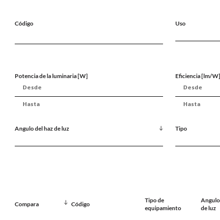
Código
Uso
Potencia de la luminaria [W]
Eficiencia [lm/W
Angulo del haz de luz
Tipo
Tipo de
Angulo 
Compara
Código
equipamiento
de luz