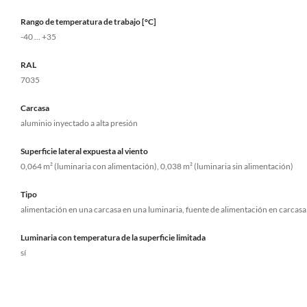
Rango de temperatura de trabajo [°C]
-40 ... +35
RAL
7035
Carcasa
aluminio inyectado a alta presión
Superficie lateral expuesta al viento
0,064 m² (luminaria con alimentación), 0,038 m² (luminaria sin alimentación)
Tipo
alimentación en una carcasa en una luminaria, fuente de alimentación en carcasa 
Luminaria con temperatura de la superficie limitada
sí