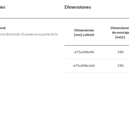
les
Dimensiones
onal
Dimensione
Dimensiones
de montaje
cto de la bola. El poste no es parte de la
[mm] LxWxH
[mm] L
675x398x90
590
675x398x160
590