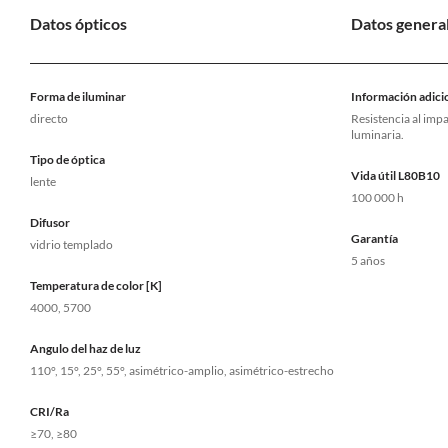
Datos ópticos
Datos genera
Forma de iluminar
Información adici
directo
Resistencia al impa
luminaria.
Tipo de óptica
Vida útil L80B10
lente
100 000 h
Difusor
Garantía
vidrio templado
5 años
Temperatura de color [K]
4000, 5700
Angulo del haz de luz
110°, 15°, 25°, 55°, asimétrico-amplio, asimétrico-estrecho
CRI/Ra
≥70, ≥80