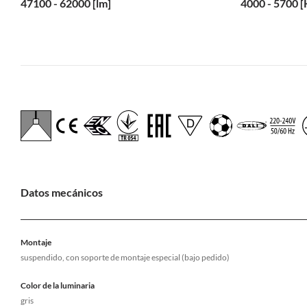
47100 - 62000 [lm]
4000 - 5700 [
Datos mecánicos
Montaje
suspendido, con soporte de montaje especial (bajo pedido)
Color de la luminaria
gris