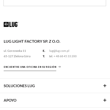
LUG LIGHT FACTORY SP. Z O.O.
ul. Gorzowska 11
E.
lug@lug.com.pl
65-127 Zielona Góra
T.
tel.
+ 48 68 45 33 200
ENCUENTRE UNA OFICINA EN SU REGIÓN
SOLUCIONES LUG
APOYO