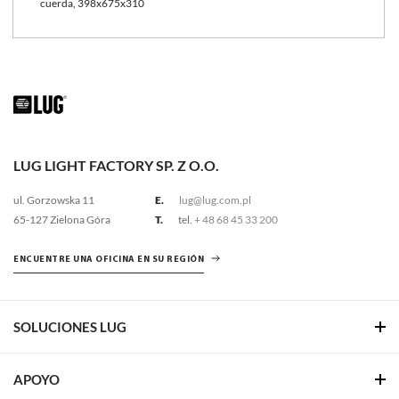
cuerda, 398x675x310
LUG LIGHT FACTORY SP. Z O.O.
ul. Gorzowska 11
E.
lug@lug.com.pl
65-127 Zielona Góra
T.
tel.
+ 48 68 45 33 200
ENCUENTRE UNA OFICINA EN SU REGIÓN
SOLUCIONES LUG
APOYO