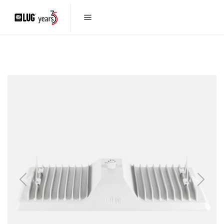
Previous
Next