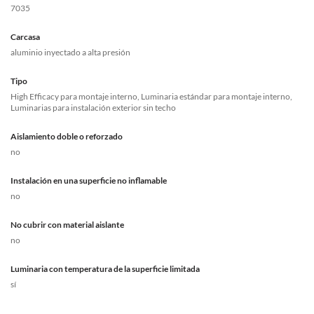
7035
Carcasa
aluminio inyectado a alta presión
Tipo
High Efficacy para montaje interno, Luminaria estándar para montaje interno,
Luminarias para instalación exterior sin techo
Aislamiento doble o reforzado
no
Instalación en una superficie no inflamable
no
No cubrir con material aislante
no
Luminaria con temperatura de la superficie limitada
sí