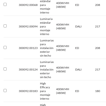
estándar
400W MH
300092.00068
para
ED
208
(480W)
montaje
interno
Luminaria
estándar
400W MH
300092.00094
para
DALI
217
(480W)
montaje
interno
Luminarias
para
400W MH
300092.00123
instalación
ED
208
(480W)
exterior
sin techo
Luminarias
para
400W MH
300092.00124
instalación
DALI
217
(480W)
exterior
sin techo
High
Efficacy
400W MH
300092.00183
para
ED
180
(480W)
montaje
interno
High