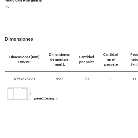
Módulo de emergencia
no
Dimensiones
Dimensiones
Cantidad
Pes
Dimensiones [mm]
Cantidad
de montaje
en el
net
LxWxH
por palet
[mm] L
paquete
[kg]
675x398x90
590
30
1
11