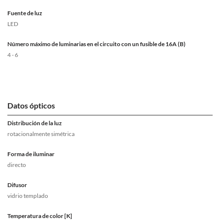
Fuente de luz
LED
Número máximo de luminarias en el circuito con un fusible de 16A (B)
4 - 6
Datos ópticos
Distribución de la luz
rotacionalmente simétrica
Forma de iluminar
directo
Difusor
vidrio templado
Temperatura de color [K]