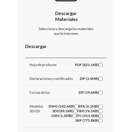
Descargar
Materiales
Selecciona y descarga los materiales
que te interesen
Descargar
Hoja de producto
PDF (821.1KB)
Declaraciones y certificados
ZIP (3.4MB)
Curvas de luz
ZIP (19.6KB)
Modelos
DWG (242.6KB)
RFA (6.1MB)
3D/2D
3DS (89.1KB)
FBX (76.1KB)
GSM (1.2MB)
IFC (413.4KB)
SKP (775.8KB)