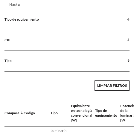
Tipo de equipamiento
CRI
Tipo
LIMPIAR FILTROS
Equivalente
Potenci
en tecnología
Tipo de
de la
Compara
Código
Tipo
convencional
equipamiento
luminari
[W]
[W]
Luminaria