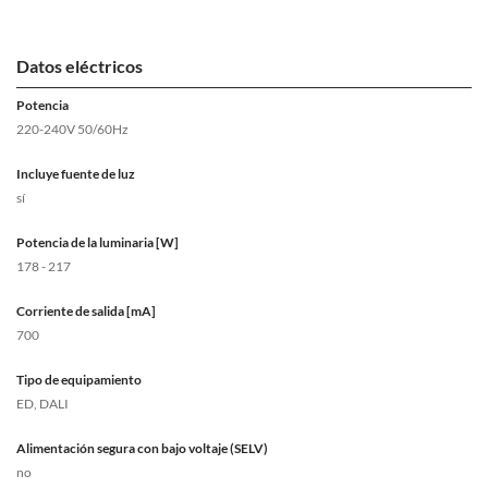
Datos eléctricos
Potencia
220-240V 50/60Hz
Incluye fuente de luz
sí
Potencia de la luminaria [W]
178 - 217
Corriente de salida [mA]
700
Tipo de equipamiento
ED, DALI
Alimentación segura con bajo voltaje (SELV)
no