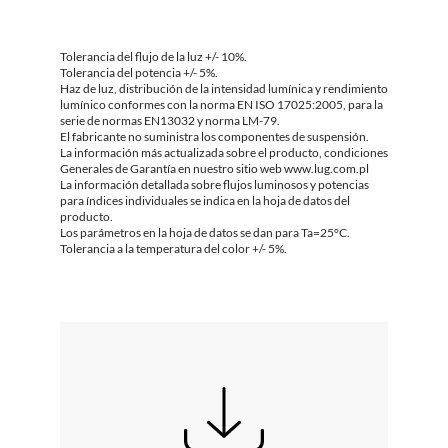
Tolerancia del flujo de la luz +/- 10%.
Tolerancia del potencia +/- 5%.
Haz de luz, distribución de la intensidad lumínica y rendimiento
lumínico conformes con la norma EN ISO 17025:2005, para la
serie de normas EN13032 y norma LM-79.
El fabricante no suministra los componentes de suspensión.
La información más actualizada sobre el producto, condiciones
Generales de Garantía en nuestro sitio web www.lug.com.pl
La información detallada sobre flujos luminosos y potencias
para índices individuales se indica en la hoja de datos del
producto.
Los parámetros en la hoja de datos se dan para Ta=25°C.
Tolerancia a la temperatura del color +/- 5%.