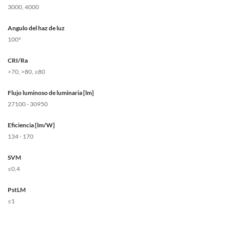
3000, 4000
Angulo del haz de luz
100°
CRI/Ra
>70, >80, ≥80
Flujo luminoso de luminaria [lm]
27100 - 30950
Eficiencia [lm/W]
134 - 170
SVM
≤0,4
PstLM
≤1