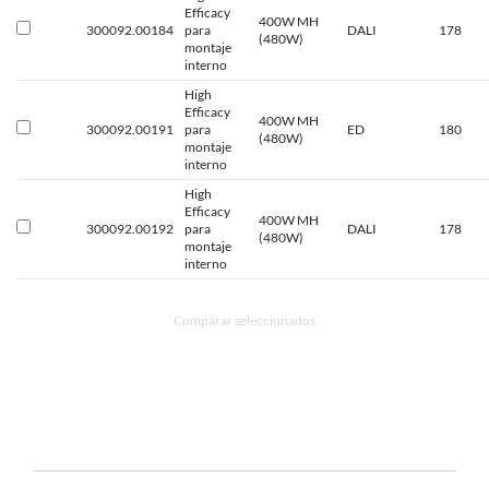
Efficacy
400W MH
300092.00184
para
DALI
178
(480W)
montaje
interno
High
Efficacy
400W MH
300092.00191
para
ED
180
(480W)
montaje
interno
High
Efficacy
400W MH
300092.00192
para
DALI
178
(480W)
montaje
interno
Comparar seleccionados