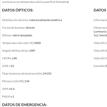
Luminaria con temperatura de la superficie limitada:
sí
7035
DATOS ÓPTICOS:
DATOS 
Carcasa
aluminio inyectado a alta presión
Distribución de la luz:
rotacionalmente simétrica
Informació
Forma de iluminar:
Tipo
directo
Observaci
Luminaria 
High Efficacy para montaje interno, Luminaria estándar para montaje interno,
Difusor:
vidrio templado
5x1.5mm2
Luminarias para instalación exterior sin techo
Temperatura de color [K]:
4000
Vida útil 
Aislamiento doble o reforzado
Angulo del haz de luz:
100°
Vida útil 
no
CRI/Ra:
≥80
Vida útil 
Instalación en una superficie no inflamable
UGR:
>22
Garantía:
5
no
Flujo luminoso de luminaria [lm]:
29150
No cubrir con material aislante
Eficiencia [lm/W]:
134
no
SVM:
≤0,4
Luminaria con temperatura de la superficie limitada
PstLM:
≤1
sí
DATOS DE EMERGENCIA: