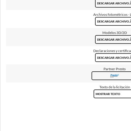
Módulo de emergencia
DESCARGAR ARCHIVO
no
Archivos fotométricos -
DESCARGAR ARCHIVO
Modelos 3D/2D
Dimensiones
DESCARGAR ARCHIVO
Declaraciones y certific
Dimensiones
Cantidad
Pes
Dimensiones [mm]
Cantidad
de montaje
en el
net
DESCARGAR ARCHIVO
LxWxH
por palet
[mm] L
paquete
[kg]
Partner Presto
675x398x90
590
30
1
11
Texto de la licitación
MOSTRAR TEXTO