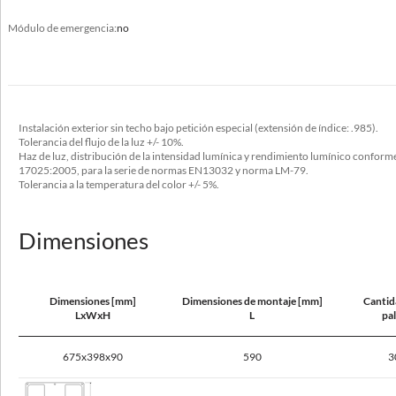
Módulo de emergencia:
no
Datos eléctricos
Potencia
220-240V 50/60Hz
Instalación exterior sin techo bajo petición especial (extensión de índice: .985).
Incluye fuente de luz
Tolerancia del flujo de la luz +/- 10%.
Haz de luz, distribución de la intensidad lumínica y rendimiento lumínico confor
sí
17025:2005, para la serie de normas EN13032 y norma LM-79.
Tolerancia a la temperatura del color +/- 5%.
Potencia de la luminaria [W]
178 - 217
Dimensiones
Corriente de salida [mA]
700
Dimensiones [mm]
Dimensiones de montaje [mm]
Cantid
Tipo de equipamiento
LxWxH
L
pa
ED, DALI
675x398x90
590
3
Alimentación segura con bajo voltaje (SELV)
no