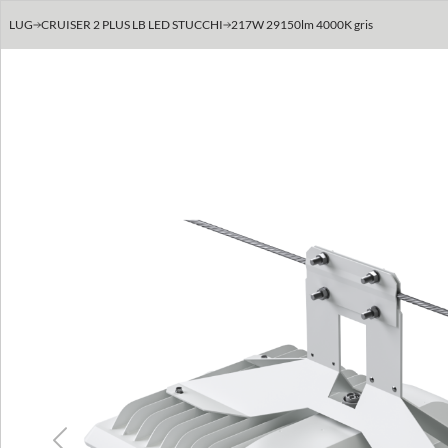
LUG
CRUISER 2 PLUS LB LED STUCCHI
217W 29150lm 4000K gris
Previous
Next
Previous