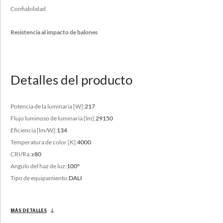
Confiabilidad
almacenes, centros logísticos, entechados, instalaciones
deportivas, instalaciones industriales
Resistencia al impacto de balones
Detalles del producto
Rango de flujo luminoso
Potencia de la luminaria [W]:
217
Flujo luminoso de luminaria [lm]:
29150
27100 - 30950 [lm]
Eficiencia [lm/W]:
134
Temperatura de color variada
Temperatura de color [K]:
4000
3000 - 4000 [K]
CRI/Ra:
≥80
Angulo del haz de luz:
100°
Tipo de equipamiento:
DALI
MÁS DETALLES