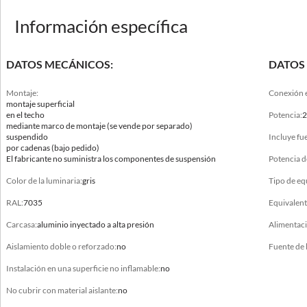
Información específica
DATOS MECÁNICOS:
DATOS 
Montaje:
Conexión e
montaje superficial
en el techo
Potencia:
2
Datos mecánicos
mediante marco de montaje (se vende por separado)
suspendido
Incluye fue
por cadenas (bajo pedido)
Montaje
El fabricante no suministra los componentes de suspensión
Potencia d
montaje superficial, en el techo, mediante marco de montaje (se vende por
separado), suspendido, por cadenas (bajo pedido), para colgar en un cable, con
Color de la luminaria:
gris
Tipo de eq
soporte de montaje especial (bajo pedido)
RAL:
7035
Equivalent
Color de la luminaria
Carcasa:
aluminio inyectado a alta presión
Alimentaci
gris
Aislamiento doble o reforzado:
no
Fuente de 
Rango de temperatura de trabajo [°C]
Instalación en una superficie no inflamable:
no
-40 ... +40, -40 ... +45, -40 ... +50
No cubrir con material aislante:
no
RAL