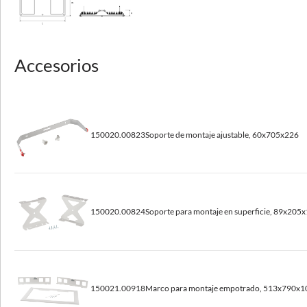
Fuente de luz
LED
Accesorios
Número máximo de luminarias en el circuito con un fusible de 16A (B)
4 - 6
150020.00823
Soporte de montaje ajustable, 60x705x226
Datos ópticos
Distribución de la luz
rotacionalmente simétrica
150020.00824
Soporte para montaje en superficie, 89x205x
Forma de iluminar
directo
Difusor
vidrio templado
150021.00918
Marco para montaje empotrado, 513x790x1
Temperatura de color [K]