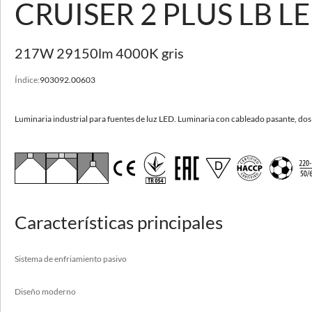
CRUISER 2 PLUS LB L
SOPORTE Y CONTACTO
217W 29150lm 4000K gris
Otros parámetros disponibles
Ver variantes
Índice:
903092.00603
CRUISER 2 PLUS LB LED
Luminaria industrial para fuentes de luz LED. Luminaria con cableado pasante, d
Luminaria industrial para fuentes de luz LED.
Alta eficacia a 170 lm/W
Sistema de enfriamiento pasivo
Diseño moderno
Características principales
Confiabilidad
Resistencia al impacto de balones
Sistema de enfriamiento pasivo
Diseño moderno
Aplicación