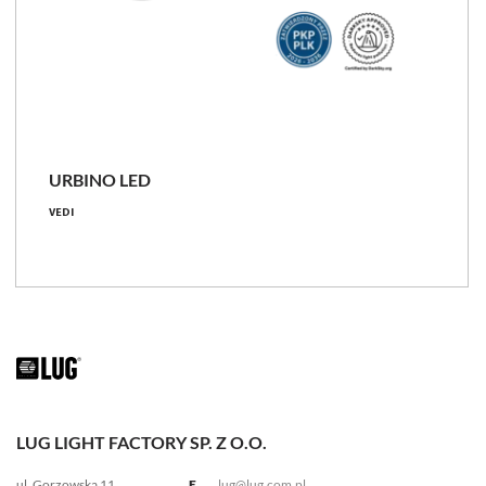
URBINO LED
VEDI
LUG LIGHT FACTORY SP. Z O.O.
ul. Gorzowska 11
E.
lug@lug.com.pl