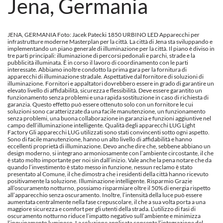
Jena, Germania
JENA, GERMANIA Foto: Jacek Patecki 1850 URBINO LED Apparecchi per
infrastrutture moderne Masterplan per la città. La città di Jena sta sviluppando e
implementando un piano generale di illuminazione per la città. Il piano è diviso in
tre parti principali: illuminazione di percorsi pedonali e parchi, strade e la
pubblicità illuminata. È in corso il lavoro di coordinamento con le parti
interessate. Abbiamo inoltre condotto la prima gara per la fornitura di
apparecchi di illuminazione stradale. Aspettative dal fornitore di soluzioni di
illuminazione. Fornitori e appaltatori dovrebbero essere in grado di garantire un
elevato livello di affidabilità, sicurezza e flessibilità. Deve essere garantito un
funzionamento senza problemi e una rapida sostituzione in caso di richiesta di
garanzia. Questo effetto può essere ottenuto solo con un fornitore le cui
soluzioni sono caratterizzate da una facile manutenzione, un funzionamento
senza problemi, una buona collaborazione in garanzia e funzioni aggiuntive nel
campo dell’illuminazione intelligente. Qualità degli apparecchi LUG Light
Factory Gli apparecchi LUG utilizzati sono stati convincenti sotto ogni aspetto.
Sono di facile manutenzione, hanno un alto livello di affidabilità e hanno
eccellenti proprietà di illuminazione. Devo anche dire che, sebbene abbiano un
design moderno, si integrano armoniosamente con l’ambiente circostante, il che
è stato molto importante per noi sin dall’inizio. Vale anche la pena notare che da
quando l’investimento è stato messo in funzione, nessun reclamo è stato
presentato al Comune, il che dimostra che i residenti della città hanno ricevuto
positivamente la soluzione. Illuminazione intelligente. Risparmio Grazie
all’oscuramento notturno, possiamo risparmiare oltre il 50% di energia rispetto
all’apparecchio senza oscuramento. Inoltre, l’intensità della luce può essere
aumentata centralmente nella fase crepuscolare, il che a sua volta porta a una
maggiore sicurezza e comfort per gli utenti della strada. L’utilizzo di fasi di
oscuramento notturno riduce l’impatto negativo sull’ambiente e minimizza
l’inquinamento luminoso. La soluzione applicata consente l’integrazione del