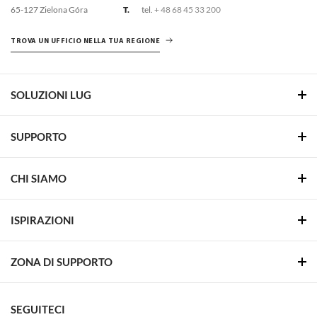
LUG LIGHT FACTORY SP. Z O.O.
ul. Gorzowska 11
E.
lug@lug.com.pl
65-127 Zielona Góra
T.
tel.
+ 48 68 45 33 200
TROVA UN UFFICIO NELLA TUA REGIONE
SOLUZIONI LUG
SUPPORTO