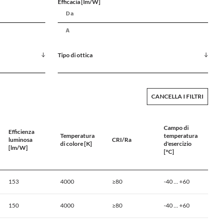
Efficacia [lm/W]
Tipo di ottica
CANCELLA I FILTRI
Campo di
Efficienza
Temperatura
temperatura
luminosa
CRI/Ra
di colore [K]
d'esercizio
[lm/W]
[°C]
153
4000
≥80
-40 ... +60
150
4000
≥80
-40 ... +60