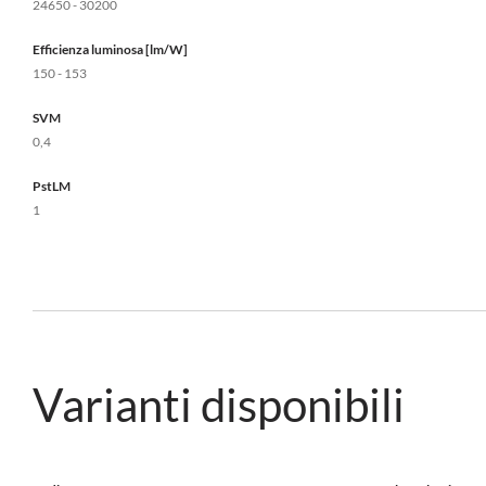
24650 - 30200
Efficienza luminosa [lm/W]
150 - 153
SVM
0,4
PstLM
1
Varianti disponibili