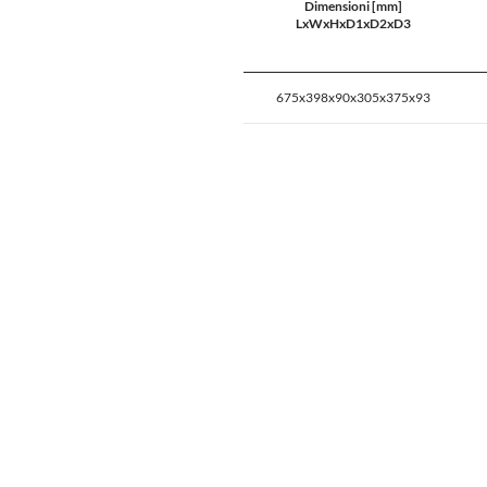
Dimensioni [mm]
LxWxHxD1xD2xD3
675x398x90x305x375x93