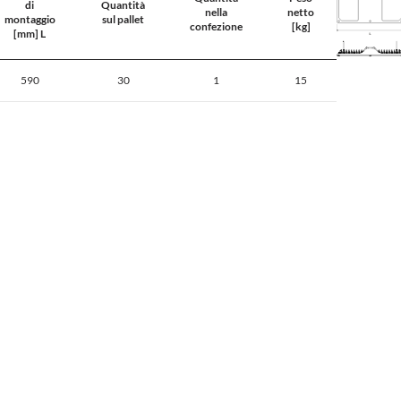
di
Quantità
nella
netto
montaggio
sul pallet
confezione
[kg]
[mm] L
590
30
1
15