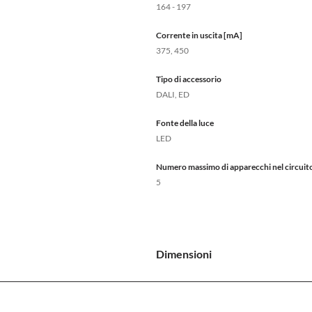
164 - 197
Corrente in uscita [mA]
375, 450
Tipo di accessorio
DALI, ED
Fonte della luce
LED
Numero massimo di apparecchi nel circuito
5
Dimensioni