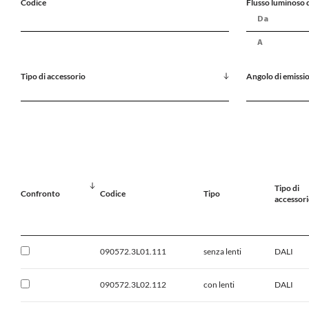
Codice
Flusso luminoso d
Tipo di accessorio
Angolo di emissi
Tipo di
Confronto
Codice
Tipo
accessor
090572.3L01.111
senza lenti
DALI
090572.3L02.112
con lenti
DALI