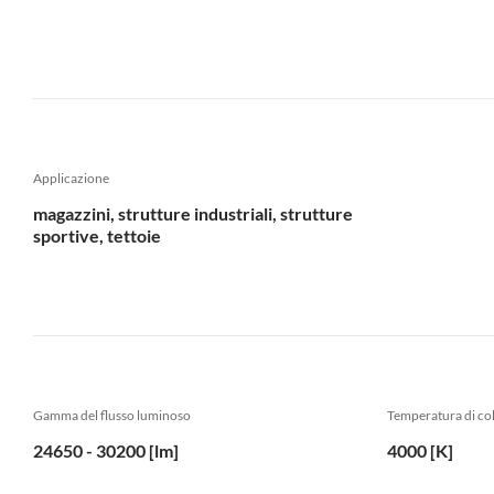
Applicazione
magazzini, strutture industriali, strutture
sportive, tettoie
Gamma del flusso luminoso
Temperatura di col
24650 - 30200 [lm]
4000 [K]