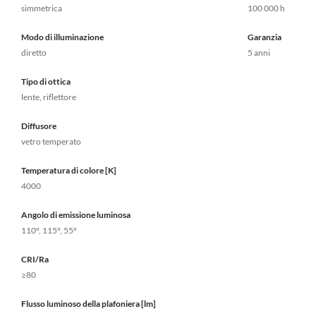
simmetrica
100 000 h
Modo di illuminazione
Garanzia
diretto
5 anni
Tipo di ottica
lente, riflettore
Diffusore
vetro temperato
Temperatura di colore [K]
4000
Angolo di emissione luminosa
110°, 115°, 55°
CRI/Ra
≥80
Flusso luminoso della plafoniera [lm]