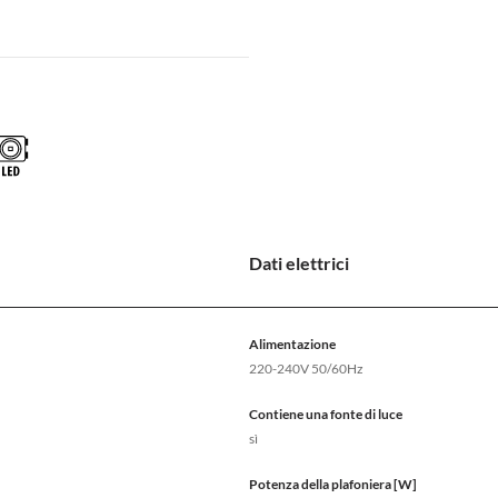
Dati elettrici
Alimentazione
220-240V 50/60Hz
Contiene una fonte di luce
sì
Potenza della plafoniera [W]