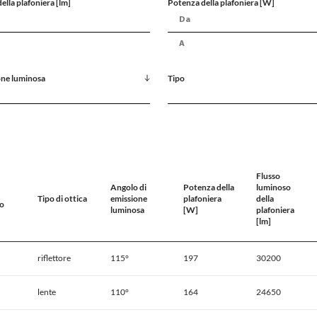
ella plafoniera [lm]
Potenza della plafoniera [W]
one luminosa
Tipo
Flusso
Angolo di
Potenza della
luminoso
Tipo di ottica
emissione
plafoniera
della
io
luminosa
[W]
plafoniera
[lm]
riflettore
115°
197
30200
lente
110°
164
24650