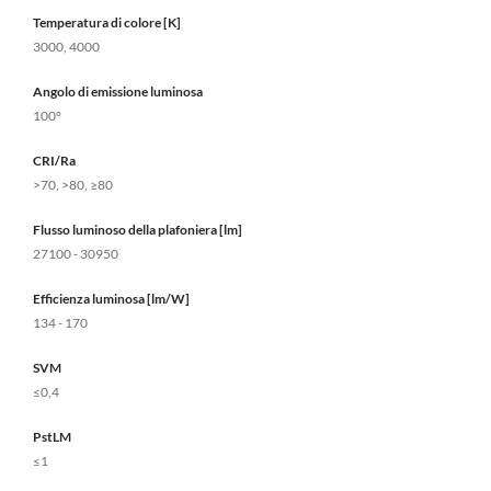
Temperatura di colore [K]
3000, 4000
Angolo di emissione luminosa
100°
CRI/Ra
>70, >80, ≥80
Flusso luminoso della plafoniera [lm]
27100 - 30950
Efficienza luminosa [lm/W]
134 - 170
SVM
≤0,4
PstLM
≤1