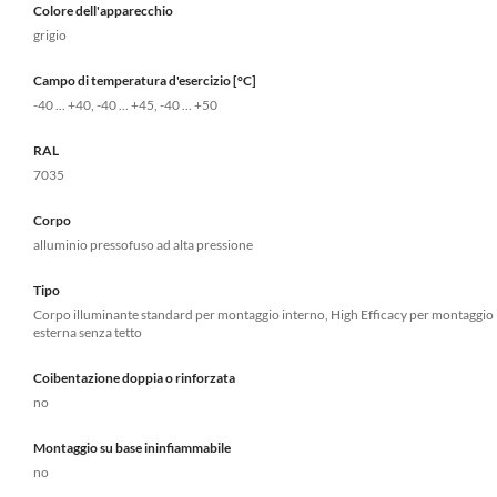
Colore dell'apparecchio
grigio
Campo di temperatura d'esercizio [°C]
-40 ... +40, -40 ... +45, -40 ... +50
RAL
7035
Corpo
alluminio pressofuso ad alta pressione
Tipo
Corpo illuminante standard per montaggio interno, High Efficacy per montaggio i
esterna senza tetto
Coibentazione doppia o rinforzata
no
Montaggio su base ininfiammabile
no