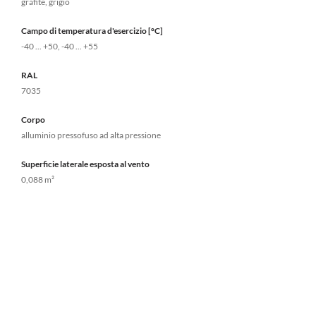
grafite, grigio
Campo di temperatura d'esercizio [°C]
-40 ... +50, -40 ... +55
RAL
7035
Corpo
alluminio pressofuso ad alta pressione
Superficie laterale esposta al vento
0,088 m²