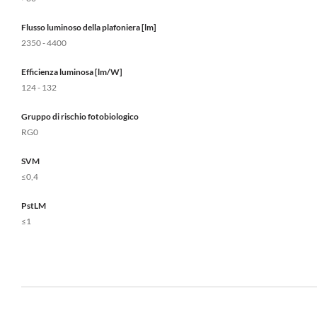
Flusso luminoso della plafoniera [lm]
2350 - 4400
Efficienza luminosa [lm/W]
124 - 132
Gruppo di rischio fotobiologico
RG0
SVM
≤0,4
PstLM
≤1