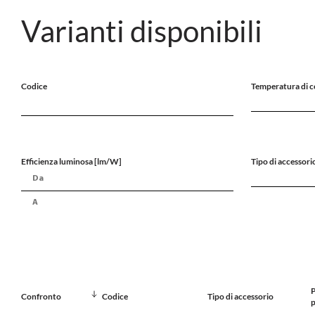
Varianti disponibili
Codice
Temperatura di c
Efficienza luminosa [lm/W]
Tipo di accessori
P
Confronto
Codice
Tipo di accessorio
p