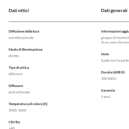
Dati ottici
Dati generali
Diffusione della luce
Informazioni aggi
omnidirezionale
gruppo di rischio 
di un cavo che non
Modo di illuminazione
Note
diretto
il palo non fa part
Tipo di ottica
Durata L80B10
diffusore
100 000 h
Diffusore
Garanzia
policarbonato
5 anni
Temperatura di colore [K]
3000, 4000
CRI/Ra
>80