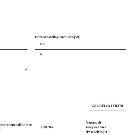
Potenza della plafoniera [W]
CANCELLA I FILTRI
Campo di
emperatura di colore
CRI/Ra
temperatura
]
d'esercizio [°C]