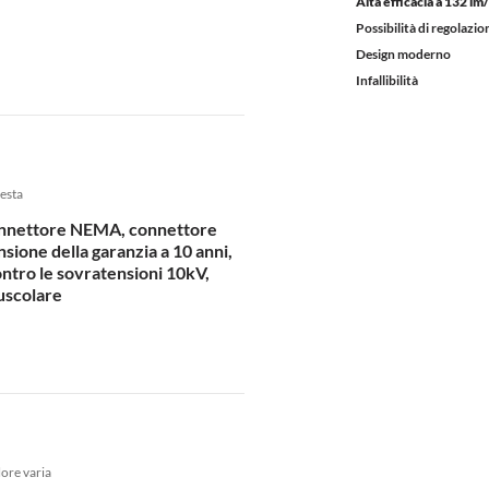
Alta efficacia a 132 l
Possibilità di regolazion
Design moderno
Infallibilità
iesta
nnettore NEMA, connettore
ione della garanzia a 10 anni,
ntro le sovratensioni 10kV,
uscolare
ore varia