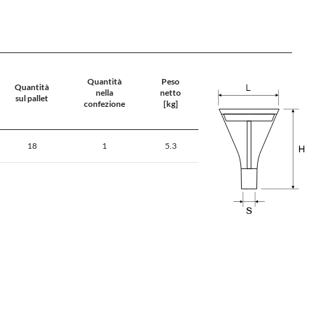
Quantità
Peso
Quantità
nella
netto
sul pallet
confezione
[kg]
18
1
5.3