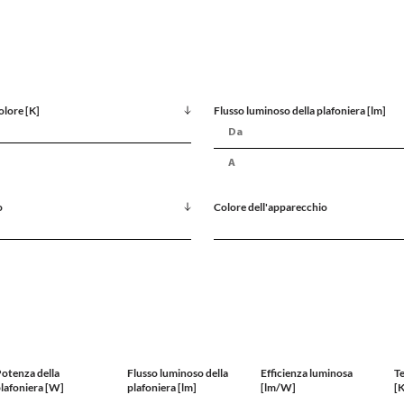
olore [K]
Flusso luminoso della plafoniera [lm]
o
Colore dell'apparecchio
otenza della
Flusso luminoso della
Efficienza luminosa
T
lafoniera [W]
plafoniera [lm]
[lm/W]
[K