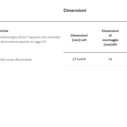
Dimensioni
untive
Dimensioni
Dimensioni
di
fotobiologico RG0; l'apparecchio è dotato
[mm] LxH
montaggio
 deve essere esposto ai raggi UV
[mm] ØS
377x499
76
e del corpo illuminante