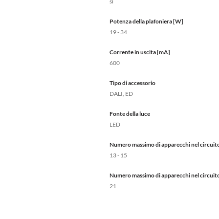
sì
Potenza della plafoniera [W]
19 - 34
Corrente in uscita [mA]
600
Tipo di accessorio
DALI, ED
Fonte della luce
LED
Numero massimo di apparecchi nel circuito
13 - 15
Numero massimo di apparecchi nel circuito
21