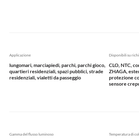
Applicazione
Disponibili su rich
lungomari, marciapiedi, parchi, parchi gioco,
CLO, NTC, co
quartieri residenziali, spazi pubblici, strade
ZHAGA, estens
residenziali, vialetti da passeggio
protezione co
sensore crep
Gamma del flusso luminoso
Temperatura di col