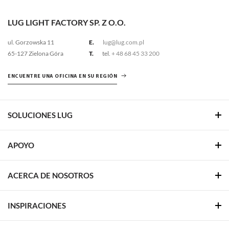
LUG LIGHT FACTORY SP. Z O.O.
ul. Gorzowska 11
E.
lug@lug.com.pl
65-127 Zielona Góra
T.
tel.
+ 48 68 45 33 200
ENCUENTRE UNA OFICINA EN SU REGIÓN
SOLUCIONES LUG
APOYO
ACERCA DE NOSOTROS
INSPIRACIONES