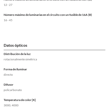
12 - 27
Número máximo de luminarias en el circuito con un fusible de 16A (B)
16 - 45
Datos ópticos
Distribución de la luz
rotacionalmente simétrica
Forma de iluminar
directo
Difusor
policarbonato
Temperatura de color [K]
3000, 4000