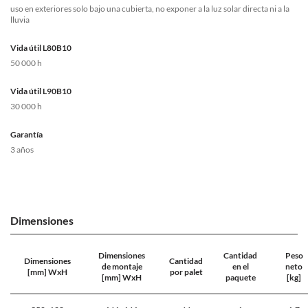
uso en exteriores solo bajo una cubierta, no exponer a la luz solar directa ni a la
lluvia
Vida útil L80B10
50 000 h
Vida útil L90B10
30 000 h
Garantía
3 años
Dimensiones
Dimensiones
Cantidad
Peso
Dimensiones
Cantidad
de montaje
en el
neto
[mm] WxH
por palet
[mm] WxH
paquete
[kg]