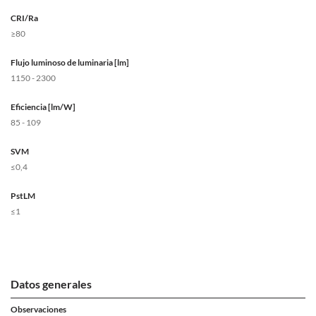
CRI/Ra
≥80
Flujo luminoso de luminaria [lm]
1150 - 2300
Eficiencia [lm/W]
85 - 109
SVM
≤0,4
PstLM
≤1
Datos generales
Observaciones