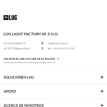
LUG LIGHT FACTORY SP. Z O.O.
ul. Gorzowska 11
E.
lug@lug.com.pl
65-127 Zielona Góra
T.
tel.
+ 48 68 45 33 200
ENCUENTRE UNA OFICINA EN SU REGIÓN
SOLUCIONES LUG
APOYO
ACERCA DE NOSOTROS