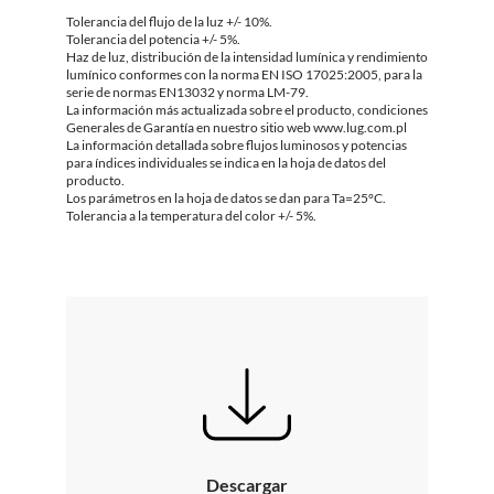
Tolerancia del flujo de la luz +/- 10%.
Tolerancia del potencia +/- 5%.
Haz de luz, distribución de la intensidad lumínica y rendimiento
lumínico conformes con la norma EN ISO 17025:2005, para la
serie de normas EN13032 y norma LM-79.
La información más actualizada sobre el producto, condiciones
Generales de Garantía en nuestro sitio web www.lug.com.pl
La información detallada sobre flujos luminosos y potencias
para índices individuales se indica en la hoja de datos del
producto.
Los parámetros en la hoja de datos se dan para Ta=25°C.
Tolerancia a la temperatura del color +/- 5%.
Descargar