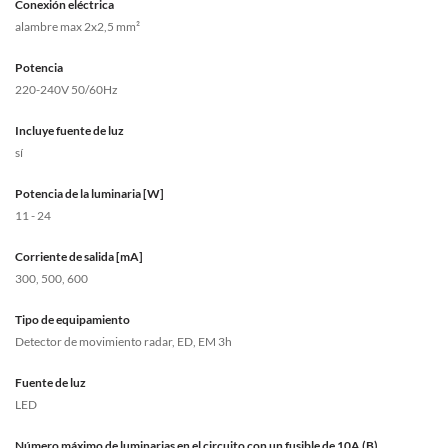
Conexión eléctrica
alambre max 2x2,5 mm²
Potencia
220-240V 50/60Hz
Incluye fuente de luz
sí
Potencia de la luminaria [W]
11 - 24
Corriente de salida [mA]
300, 500, 600
Tipo de equipamiento
Detector de movimiento radar, ED, EM 3h
Fuente de luz
LED
Número máximo de luminarias en el circuito con un fusible de 10A (B)