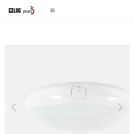
Previous
Next