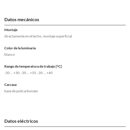
Datos mecánicos
Montaje
directamente en el techo, montaje superficial
Color de la luminaria
blanco
Rango de temperatura de trabajo [°C]
-20 ... +30, -20 ... +35, -20 ... +40
Carcasa
base de policarbonato
Datos eléctricos