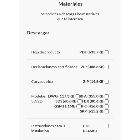
Materiales
Selecciona y descarga los materiales
que te interesen
Descargar
Hoja de producto
PDF (633.7KB)
Declaraciones y certificados
ZIP (388.8KB)
Curvas de luz
ZIP (14.8KB)
Modelos
DWG (117.3KB)
RFA (355.0KB)
3D/2D
3DS (60.0KB)
FBX (80.6KB)
GSM (1.1MB)
IFC (416.0KB)
SKP (615.2KB)
Instrucciones para la
PDF
instalación
(8.4MB)