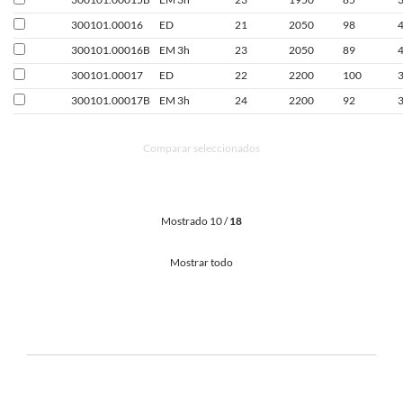
300101.00016
ED
21
2050
98
300101.00016B
EM 3h
23
2050
89
300101.00017
ED
22
2200
100
300101.00017B
EM 3h
24
2200
92
Comparar seleccionados
Mostrado 10 /
18
Mostrar todo