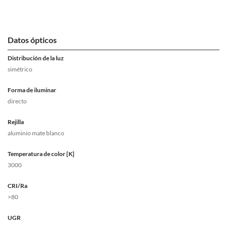
Datos ópticos
Distribución de la luz
simétrico
Forma de iluminar
directo
Rejilla
aluminio mate blanco
Temperatura de color [K]
3000
CRI/Ra
>80
UGR