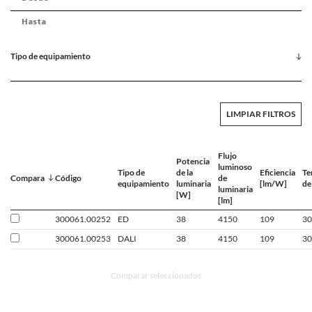
Tipo de equipamiento
LIMPIAR FILTROS
Flujo
Potencia
luminoso
Tipo de
de la
Eficiencia
Te
Compara
Código
de
equipamiento
luminaria
[lm/W]
de
luminaria
[W]
[lm]
300061.00252
ED
38
4150
109
30
300061.00253
DALI
38
4150
109
30
Comparar seleccionados