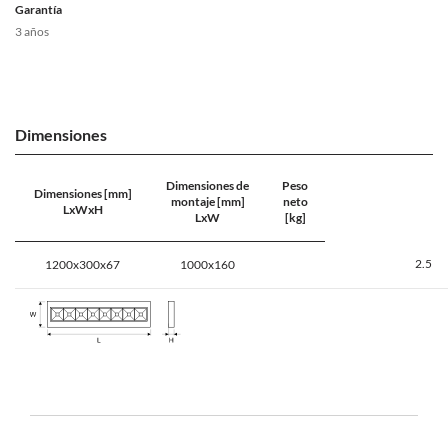
Garantía
3 años
Dimensiones
Dimensiones de
Peso
Dimensiones [mm]
montaje [mm]
neto
LxWxH
LxW
[kg]
2.5
1200x300x67
1000x160