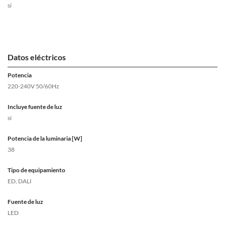
sí
Datos eléctricos
Potencia
220-240V 50/60Hz
Incluye fuente de luz
sí
Potencia de la luminaria [W]
38
Tipo de equipamiento
ED, DALI
Fuente de luz
LED