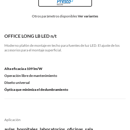
Otros parámetros disponibles
Ver variantes
OFFICE LONG LB LED n/t
Moderno plafón de montaje en techo para fuentes de luz LED. El ajuste de los
accesorios para el montaje superficial.
Alta eficacia a 109 lm/W
Operación libre de mantenimiento
Diseño universal
Óptica que minimiza el deslumbramiento
Aplicación
aulas, hospitales, laboratorios, oficinas, sala,