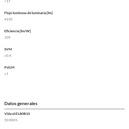
<17
Flujo luminoso de luminaria [lm]
4150
Eficiencia [lm/W]
109
SVM
≤0,4
PstLM
≤1
Datos generales
Vida útil L80B10
50 000 h