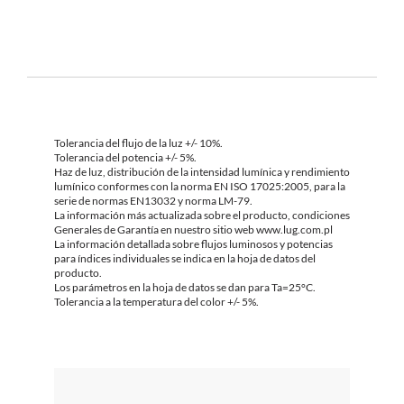
Tolerancia del flujo de la luz +/- 10%.
Tolerancia del potencia +/- 5%.
Haz de luz, distribución de la intensidad lumínica y rendimiento
lumínico conformes con la norma EN ISO 17025:2005, para la
serie de normas EN13032 y norma LM-79.
La información más actualizada sobre el producto, condiciones
Generales de Garantía en nuestro sitio web www.lug.com.pl
La información detallada sobre flujos luminosos y potencias
para índices individuales se indica en la hoja de datos del
producto.
Los parámetros en la hoja de datos se dan para Ta=25°C.
Tolerancia a la temperatura del color +/- 5%.