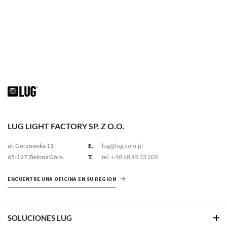
LUG LIGHT FACTORY SP. Z O.O.
ul. Gorzowska 11
E.
lug@lug.com.pl
65-127 Zielona Góra
T.
tel.
+ 48 68 45 33 200
ENCUENTRE UNA OFICINA EN SU REGIÓN
SOLUCIONES LUG