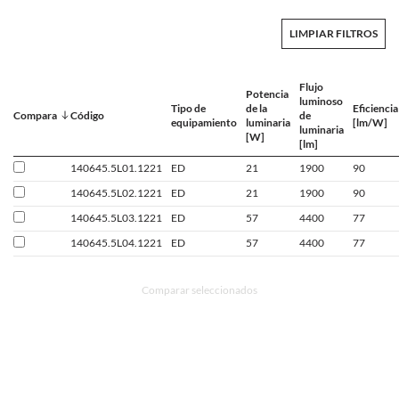
LIMPIAR FILTROS
Flujo
Potencia
luminoso
Tipo de
de la
Eficiencia
Compara
Código
de
equipamiento
luminaria
[lm/W]
luminaria
[W]
[lm]
140645.5L01.1221
ED
21
1900
90
140645.5L02.1221
ED
21
1900
90
140645.5L03.1221
ED
57
4400
77
140645.5L04.1221
ED
57
4400
77
Comparar seleccionados