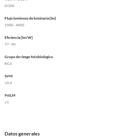
0/100
Flujo luminoso de luminaria [lm]
1900 - 4400
Eficiencia [lm/W]
77 - 90
Grupo de riesgo fotobiológico.
RG1
SVM
≤0,4
PstLM
≤1
Datos generales