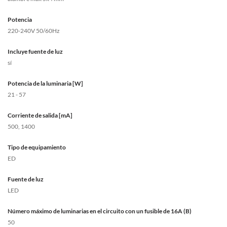
Potencia
220-240V 50/60Hz
Incluye fuente de luz
sí
Potencia de la luminaria [W]
21 - 57
Corriente de salida [mA]
500, 1400
Tipo de equipamiento
ED
Fuente de luz
LED
Número máximo de luminarias en el circuito con un fusible de 16A (B)
50