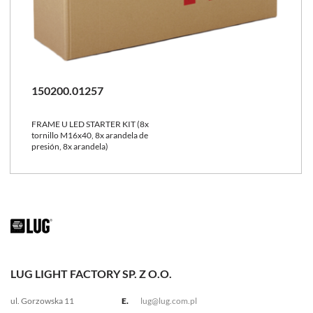
150200.01257
FRAME U LED STARTER KIT (8x
tornillo M16x40, 8x arandela de
presión, 8x arandela)
LUG LIGHT FACTORY SP. Z O.O.
ul. Gorzowska 11
E.
lug@lug.com.pl