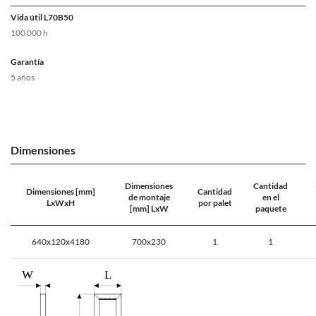
Vida útil L70B50
100 000 h
Garantía
5 años
Dimensiones
Dimensiones
Cantidad
Dimensiones [mm]
Cantidad
de montaje
en el
LxWxH
por palet
[mm] LxW
paquete
640x120x4180
700x230
1
1