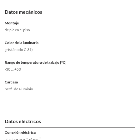
Datos mecánicos
Montaje
de pie en el piso
Color de la luminaria
gris (ánodo C-31)
Rango de temperatura de trabajo [°C]
-30 ... +50
Carcasa
perfil de aluminio
Datos eléctricos
Conexión eléctrica
alambre max 5x4 mm²