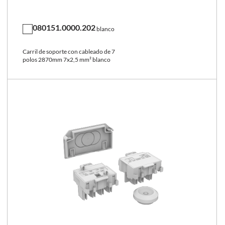
080151.0000.202
blanco
Carril de soporte con cableado de 7
polos 2870mm 7x2,5 mm² blanco