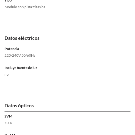
Tipo
Módulo con pista trifásica
Datos eléctricos
Potencia
220-240V 50/60Hz
Incluye fuente de luz
no
Datos ópticos
SVM
≤0,4