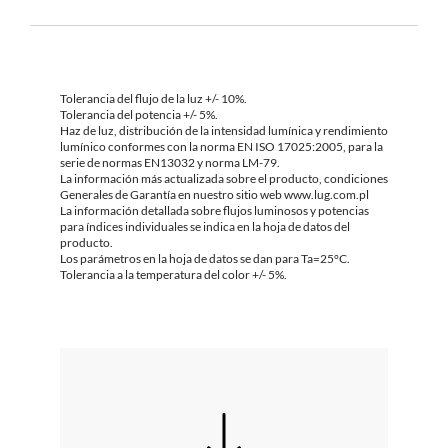
Tolerancia del flujo de la luz +/- 10%.
Tolerancia del potencia +/- 5%.
Haz de luz, distribución de la intensidad lumínica y rendimiento
lumínico conformes con la norma EN ISO 17025:2005, para la
serie de normas EN13032 y norma LM-79.
La información más actualizada sobre el producto, condiciones
Generales de Garantía en nuestro sitio web www.lug.com.pl
La información detallada sobre flujos luminosos y potencias
para índices individuales se indica en la hoja de datos del
producto.
Los parámetros en la hoja de datos se dan para Ta=25°C.
Tolerancia a la temperatura del color +/- 5%.