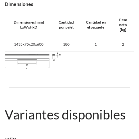
Dimensiones
Peso
Dimensiones [mm]
Cantidad
Cantidad en
neto
LxWxHxD
por palet
el paquete
[kg]
1435x75x20x600
180
1
2
Variantes disponibles
Código