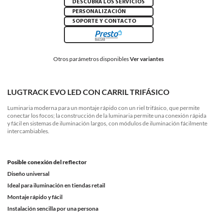
DESCUBRA LOS SERVICIOS
PERSONALIZACIÓN
SOPORTE Y CONTACTO
Otros parámetros disponibles
Ver variantes
LUGTRACK EVO LED CON CARRIL TRIFÁSICO
Luminaria moderna para un montaje rápido con un riel trifásico, que permite
conectar los focos; la construcción de la luminaria permite una conexión rápida
y fácil en sistemas de iluminación largos, con módulos de iluminación fácilmente
intercambiables.
Posible conexión del reflector
Diseño universal
Ideal para iluminación en tiendas retail
Montaje rápido y fácil
Instalación sencilla por una persona