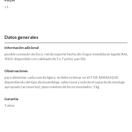
PstLM
≤1
Datos generales
Información adicional
posible conexión de foco; riel de soporte hecho de chapa revestida en tapete RAL
9003; disponible con cableado de 5 y 7 polos; parrilla
Observaciones
para alimentar cada cuerda ligera, se debe ordenar un KIT DE ARRANQUE;
dependiendo del tipo de ensamblaje, seleccione y solicite el soporte de montaje
apropiado (accesorios); peso máximo de focos montados: 5 kg
Garantía
5 años