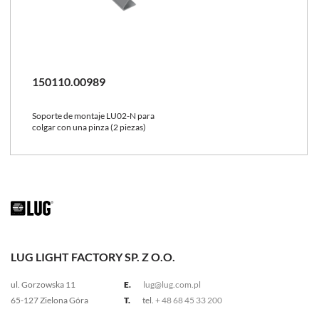
150110.00989
Soporte de montaje LU02-N para
colgar con una pinza (2 piezas)
LUG LIGHT FACTORY SP. Z O.O.
ul. Gorzowska 11
E.
lug@lug.com.pl
65-127 Zielona Góra
T.
tel.
+ 48 68 45 33 200