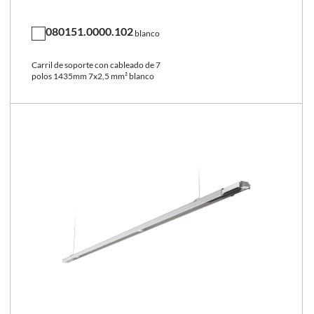
080151.0000.102
blanco
Carril de soporte con cableado de 7
polos 1435mm 7x2,5 mm² blanco