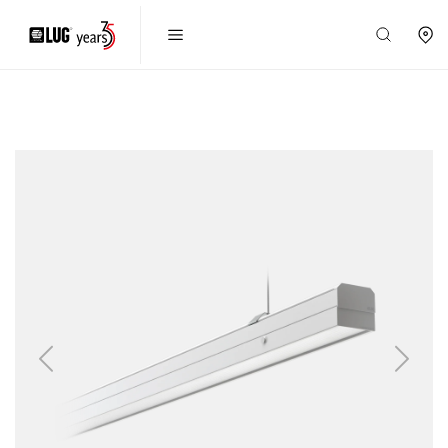
Previous
Next