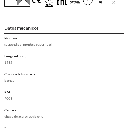
Datos mecánicos
Montaje
suspendido, montaje superficial
Longitud [mm]
1435
Color de la luminaria
blanco
RAL
9003
Carcasa
chapa de acero recubierto