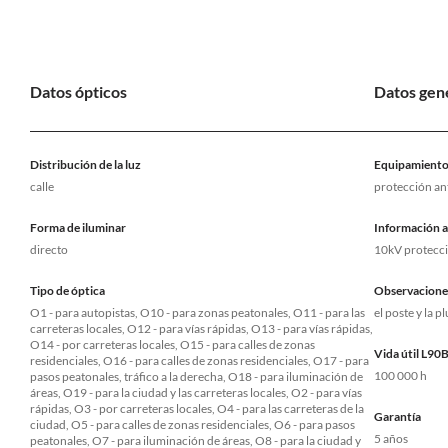
Datos ópticos
Datos gen
Distribución de la luz
Equipamiento 
calle
protección ant
Forma de iluminar
Información a
directo
10kV protecci
Tipo de óptica
Observacione
O1 - para autopistas, O10 - para zonas peatonales, O11 - para las
el poste y la 
carreteras locales, O12 - para vías rápidas, O13 - para vías rápidas,
O14 - por carreteras locales, O15 - para calles de zonas
Vida útil L90
residenciales, O16 - para calles de zonas residenciales, O17 - para
100 000 h
pasos peatonales, tráfico a la derecha, O18 - para iluminación de
áreas, O19 - para la ciudad y las carreteras locales, O2 - para vías
rápidas, O3 - por carreteras locales, O4 - para las carreteras de la
Garantía
ciudad, O5 - para calles de zonas residenciales, O6 - para pasos
5 años
peatonales, O7 - para iluminación de áreas, O8 - para la ciudad y