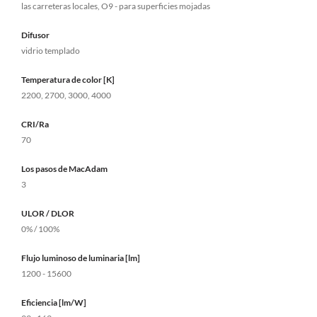
las carreteras locales, O9 - para superficies mojadas
Difusor
vidrio templado
Temperatura de color [K]
2200, 2700, 3000, 4000
CRI/Ra
70
Los pasos de MacAdam
3
ULOR / DLOR
0% / 100%
Flujo luminoso de luminaria [lm]
1200 - 15600
Eficiencia [lm/W]