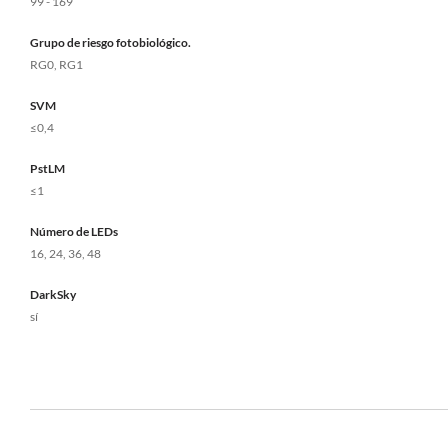
99 - 169
Grupo de riesgo fotobiológico.
RG0, RG1
SVM
≤0,4
PstLM
≤1
Número de LEDs
16, 24, 36, 48
DarkSky
sí