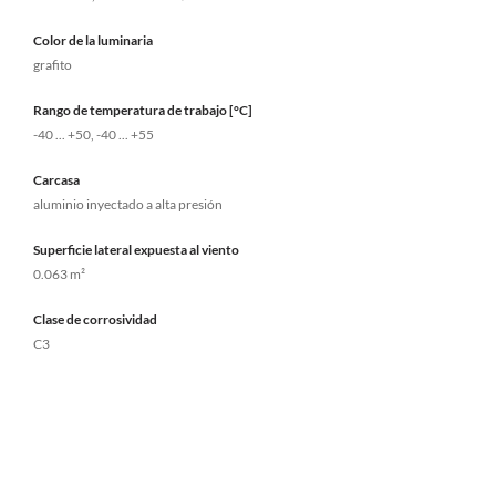
Color de la luminaria
grafito
Rango de temperatura de trabajo [°C]
-40 ... +50, -40 ... +55
Carcasa
aluminio inyectado a alta presión
Superficie lateral expuesta al viento
0.063 m²
Clase de corrosividad
C3