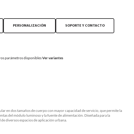
PERSONALIZACIÓN
SOPORTE Y CONTACTO
os parámetros disponibles
Ver variantes
ular en dos tamaños de cuerpo con mayor capacidad de servicio, que permite la
entas del módulo luminoso y la fuente de alimentación. Diseñada para la
 de diversos espacios de aplicación urbana.