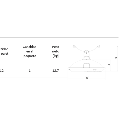
Cantidad
Peso
tidad
en el
neto
 palet
paquete
[kg]
12
1
12.7