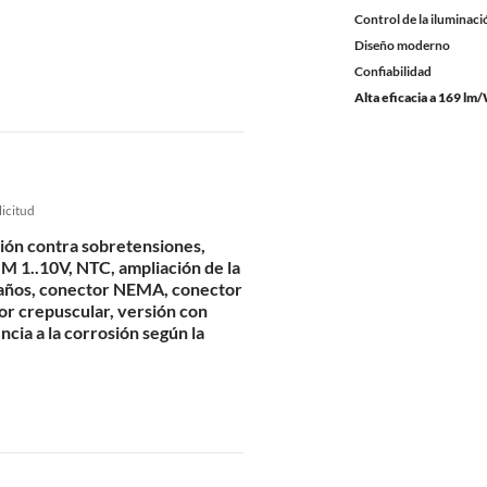
Control de la iluminaci
Diseño moderno
Confiabilidad
Alta eficacia a 169 lm
licitud
ión contra sobretensiones,
M 1..10V, NTC, ampliación de la
 años, conector NEMA, conector
r crepuscular, versión con
ncia a la corrosión según la