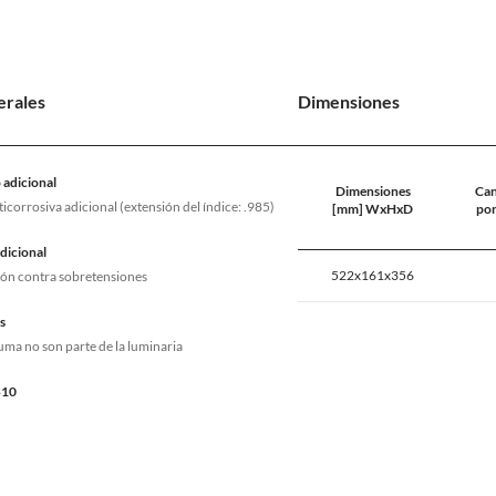
erales
Dimensiones
adicional
Dimensiones
Can
icorrosiva adicional (extensión del índice: .985)
[mm] WxHxD
por
dicional
522x161x356
ón contra sobretensiones
s
pluma no son parte de la luminaria
B10