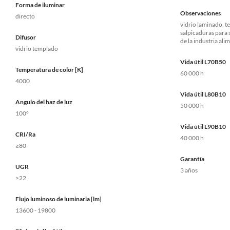
Forma de iluminar
Observaciones
directo
vidrio laminado, 
salpicaduras para
Difusor
de la industria ali
vidrio templado
Vida útil L70B50
Temperatura de color [K]
60 000 h
4000
Vida útil L80B10
Angulo del haz de luz
50 000 h
100°
Vida útil L90B10
CRI/Ra
40 000 h
≥80
Garantía
UGR
3 años
>22
Flujo luminoso de luminaria [lm]
13600 - 19800