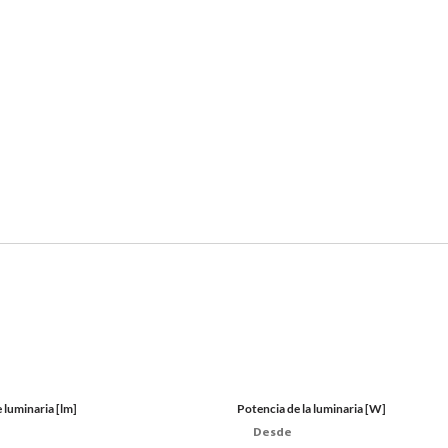
 luminaria [lm]
Potencia de la luminaria [W]