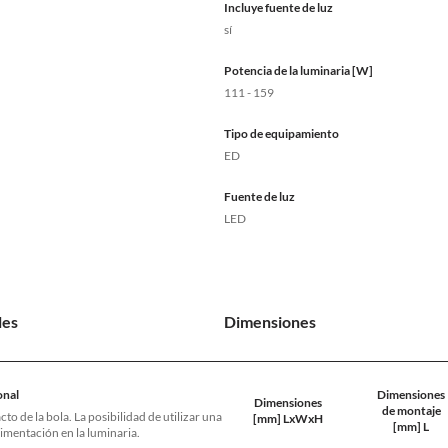
Incluye fuente de luz
sí
Potencia de la luminaria [W]
111 - 159
Tipo de equipamiento
ED
Fuente de luz
LED
les
Dimensiones
onal
Dimensiones
Dimensiones
de montaje
cto de la bola. La posibilidad de utilizar una
[mm] LxWxH
[mm] L
limentación en la luminaria.