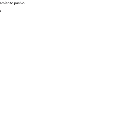
iamiento pasivo
o