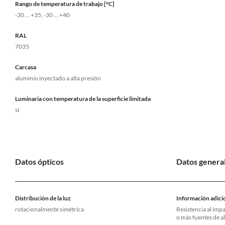
Rango de temperatura de trabajo [°C]
-30 ... +35, -30 ... +40
RAL
7035
Carcasa
aluminio inyectado a alta presión
Luminaria con temperatura de la superficie limitada
sí
Datos ópticos
Datos genera
Distribución de la luz
Información adici
rotacionalmente simétrica
Resistencia al impa
o más fuentes de a