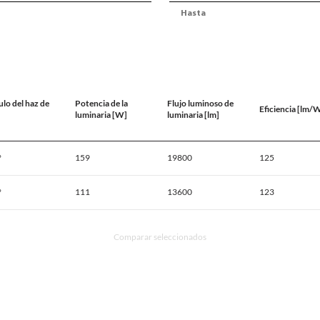
lo del haz de
Potencia de la
Flujo luminoso de
Eficiencia [lm/
luminaria [W]
luminaria [lm]
°
159
19800
125
°
111
13600
123
Comparar seleccionados