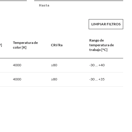
LIMPIAR FILTROS
Rango de
Temperatura de
W]
CRI/Ra
temperatura de
color [K]
trabajo [°C]
4000
≥80
-30 ... +40
4000
≥80
-30 ... +35