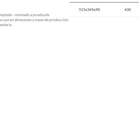
515x345x90
430
templado - montado a prueba de
 su uso en almacenes y naves de producción
mentaria