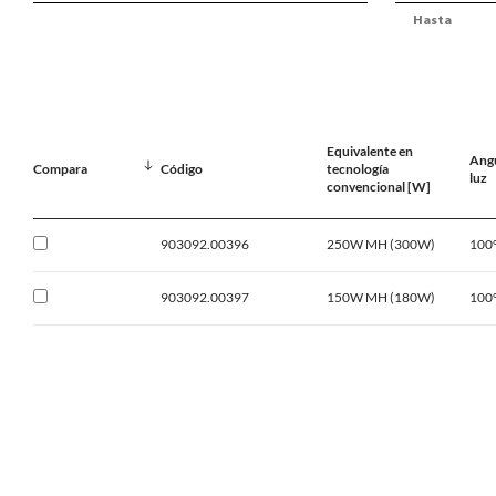
Equivalente en
Angu
Compara
Código
tecnología
luz
convencional [W]
903092.00396
250W MH (300W)
100
903092.00397
150W MH (180W)
100