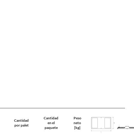
Cantidad
Peso
Cantidad
en el
neto
por palet
paquete
[kg]