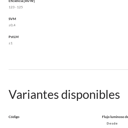
Eficiencia [lm/W]
123 - 125
SVM
≤0,4
PstLM
≤1
Variantes disponibles
Código
Flujo luminoso de