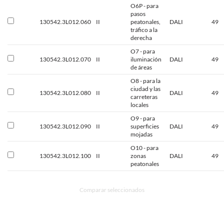
O6P - para
pasos
130542.3L012.060
II
peatonales,
DALI
49
tráfico a la
derecha
O7 - para
130542.3L012.070
II
iluminación
DALI
49
de áreas
O8 - para la
ciudad y las
130542.3L012.080
II
DALI
49
carreteras
locales
O9 - para
130542.3L012.090
II
superficies
DALI
49
mojadas
O10 - para
130542.3L012.100
II
zonas
DALI
49
peatonales
Comparar seleccionados