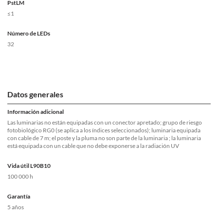
PstLM
≤1
Número de LEDs
32
Datos generales
Información adicional
Las luminarias no están equipadas con un conector apretado; grupo de riesgo
fotobiológico RG0 (se aplica a los índices seleccionados); luminaria equipada
con cable de 7 m; el poste y la pluma no son parte de la luminaria ; la luminaria
está equipada con un cable que no debe exponerse a la radiación UV
Vida útil L90B10
100 000 h
Garantía
5 años