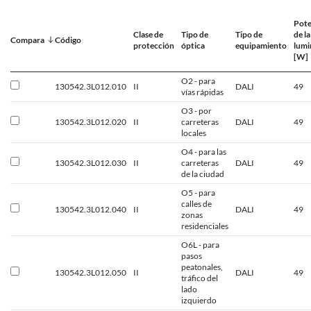
Pote
Clase de
Tipo de
Tipo de
de la
Compara
Código
protección
óptica
equipamiento
lumi
[W]
O2 - para
130542.3L012.010
II
DALI
49
vías rápidas
O3 - por
130542.3L012.020
II
carreteras
DALI
49
locales
O4 - para las
130542.3L012.030
II
carreteras
DALI
49
de la ciudad
O5 - para
calles de
130542.3L012.040
II
DALI
49
zonas
residenciales
O6L - para
pasos
peatonales,
130542.3L012.050
II
DALI
49
tráfico del
lado
izquierdo