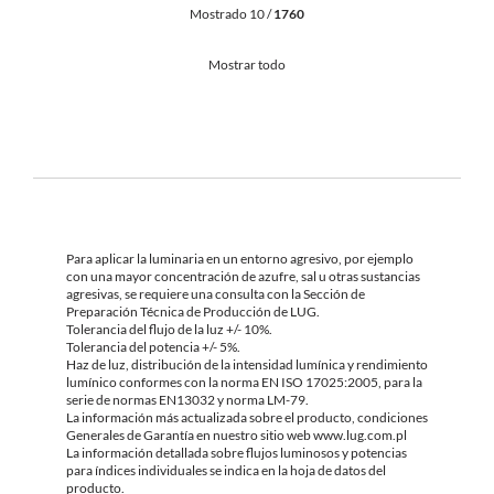
Mostrado 10 /
1760
Mostrar todo
Para aplicar la luminaria en un entorno agresivo, por ejemplo
con una mayor concentración de azufre, sal u otras sustancias
agresivas, se requiere una consulta con la Sección de
Preparación Técnica de Producción de LUG.
Tolerancia del flujo de la luz +/- 10%.
Tolerancia del potencia +/- 5%.
Haz de luz, distribución de la intensidad lumínica y rendimiento
lumínico conformes con la norma EN ISO 17025:2005, para la
serie de normas EN13032 y norma LM-79.
La información más actualizada sobre el producto, condiciones
Generales de Garantía en nuestro sitio web www.lug.com.pl
La información detallada sobre flujos luminosos y potencias
para índices individuales se indica en la hoja de datos del
producto.