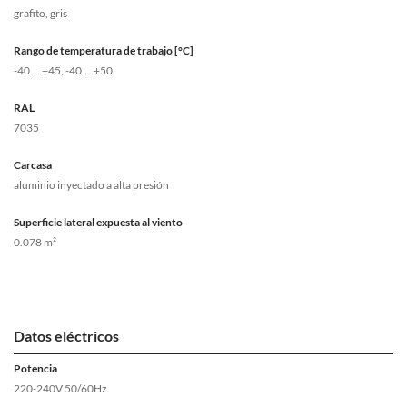
grafito, gris
Rango de temperatura de trabajo [°C]
-40 ... +45, -40 ... +50
RAL
7035
Carcasa
aluminio inyectado a alta presión
Superficie lateral expuesta al viento
0.078 m²
Datos eléctricos
Potencia
220-240V 50/60Hz