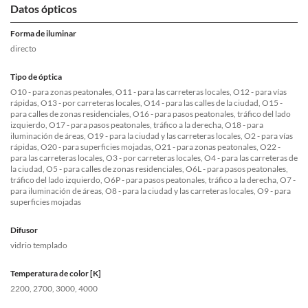
Datos ópticos
Forma de iluminar
directo
Tipo de óptica
O10 - para zonas peatonales, O11 - para las carreteras locales, O12 - para vías
rápidas, O13 - por carreteras locales, O14 - para las calles de la ciudad, O15 -
para calles de zonas residenciales, O16 - para pasos peatonales, tráfico del lado
izquierdo, O17 - para pasos peatonales, tráfico a la derecha, O18 - para
iluminación de áreas, O19 - para la ciudad y las carreteras locales, O2 - para vías
rápidas, O20 - para superficies mojadas, O21 - para zonas peatonales, O22 -
para las carreteras locales, O3 - por carreteras locales, O4 - para las carreteras de
la ciudad, O5 - para calles de zonas residenciales, O6L - para pasos peatonales,
tráfico del lado izquierdo, O6P - para pasos peatonales, tráfico a la derecha, O7 -
para iluminación de áreas, O8 - para la ciudad y las carreteras locales, O9 - para
superficies mojadas
Difusor
vidrio templado
Temperatura de color [K]
2200, 2700, 3000, 4000