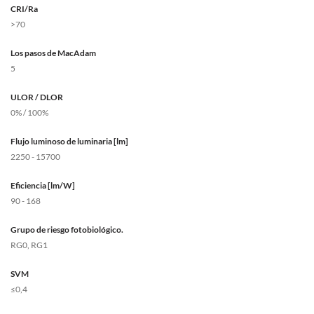
CRI/Ra
>70
Los pasos de MacAdam
5
ULOR / DLOR
0% / 100%
Flujo luminoso de luminaria [lm]
2250 - 15700
Eficiencia [lm/W]
90 - 168
Grupo de riesgo fotobiológico.
RG0, RG1
SVM
≤0,4