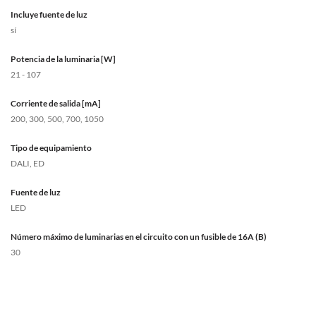
Incluye fuente de luz
sí
Potencia de la luminaria [W]
21 - 107
Corriente de salida [mA]
200, 300, 500, 700, 1050
Tipo de equipamiento
DALI, ED
Fuente de luz
LED
Número máximo de luminarias en el circuito con un fusible de 16A (B)
30