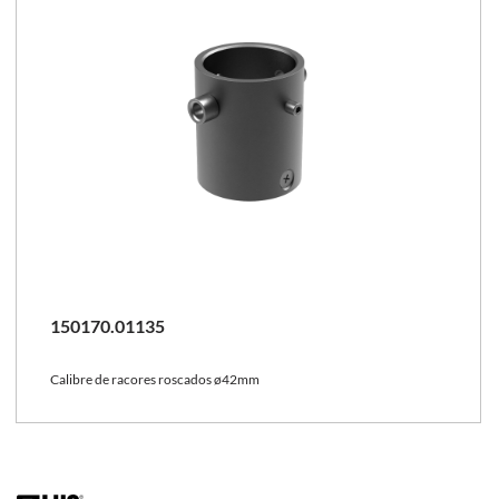
150170.01135
Calibre de racores roscados ø42mm