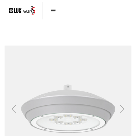
Previous
Next