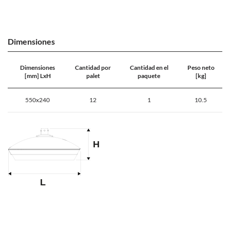
Dimensiones
Dimensiones
Cantidad por
Cantidad en el
Peso neto
[mm] LxH
palet
paquete
[kg]
550x240
12
1
10.5