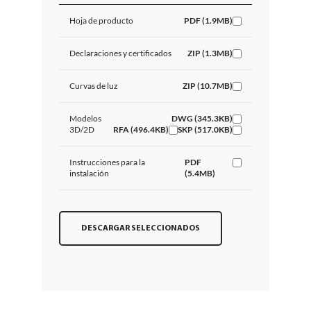
Hoja de producto
PDF (1.9MB)
Declaraciones y certificados
ZIP (1.3MB)
Curvas de luz
ZIP (10.7MB)
Modelos
DWG (345.3KB)
3D/2D
RFA (496.4KB)
SKP (517.0KB)
Instrucciones para la
PDF
instalación
(5.4MB)
DESCARGAR SELECCIONADOS