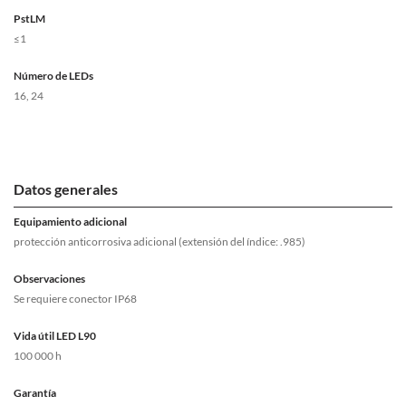
PstLM
≤1
Número de LEDs
16, 24
Datos generales
Equipamiento adicional
protección anticorrosiva adicional (extensión del índice: .985)
Observaciones
Se requiere conector IP68
Vida útil LED L90
100 000 h
Garantía