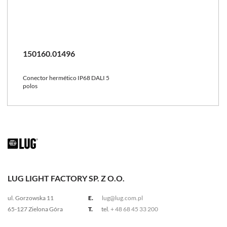
150160.01496
Conector hermético IP68 DALI 5
polos
LUG LIGHT FACTORY SP. Z O.O.
ul. Gorzowska 11
E.
lug@lug.com.pl
65-127 Zielona Góra
T.
tel.
+ 48 68 45 33 200