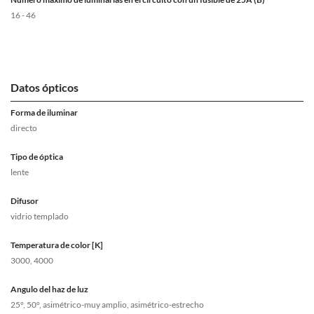
16 - 46
Datos ópticos
Forma de iluminar
directo
Tipo de óptica
lente
Difusor
vidrio templado
Temperatura de color [K]
3000, 4000
Angulo del haz de luz
25°, 50°, asimétrico-muy amplio, asimétrico-estrecho