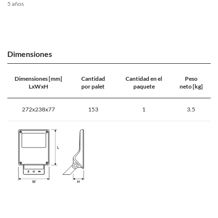
5 años
Dimensiones
Dimensiones [mm]
Cantidad
Cantidad en el
Peso
LxWxH
por palet
paquete
neto [kg]
272x238x77
153
1
3.5