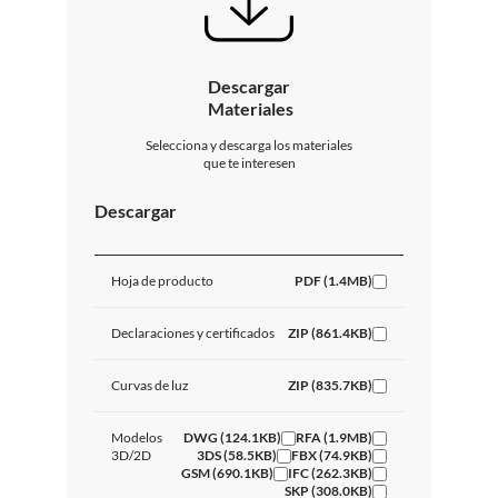
Descargar
Materiales
Selecciona y descarga los materiales
que te interesen
Descargar
Hoja de producto
PDF (1.4MB)
Declaraciones y certificados
ZIP (861.4KB)
Curvas de luz
ZIP (835.7KB)
Modelos
DWG (124.1KB)
RFA (1.9MB)
3D/2D
3DS (58.5KB)
FBX (74.9KB)
GSM (690.1KB)
IFC (262.3KB)
SKP (308.0KB)