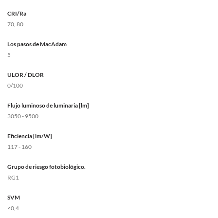
CRI/Ra
70, 80
Los pasos de MacAdam
5
ULOR / DLOR
0/100
Flujo luminoso de luminaria [lm]
3050 - 9500
Eficiencia [lm/W]
117 - 160
Grupo de riesgo fotobiológico.
RG1
SVM
≤0,4