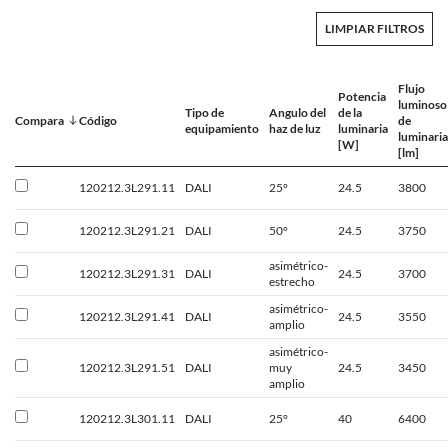
LIMPIAR FILTROS
Flujo
Potencia
luminoso
Tipo de
Angulo del
de la
Compara
Código
de
equipamiento
haz de luz
luminaria
luminaria
[W]
[lm]
120212.3L291.11
DALI
25°
24.5
3800
120212.3L291.21
DALI
50°
24.5
3750
asimétrico-
120212.3L291.31
DALI
24.5
3700
estrecho
asimétrico-
120212.3L291.41
DALI
24.5
3550
amplio
asimétrico-
120212.3L291.51
DALI
muy
24.5
3450
amplio
120212.3L301.11
DALI
25°
40
6400