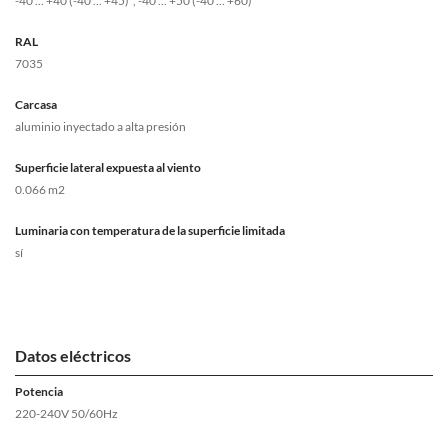
-40 ... +40 (-40 ... +45)*, -40 ... +50 (-40 ... +60)*
RAL
7035
Carcasa
aluminio inyectado a alta presión
Superficie lateral expuesta al viento
0.066 m2
Luminaria con temperatura de la superficie limitada
sí
Datos eléctricos
Potencia
220-240V 50/60Hz