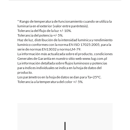
* Rango de temperatura de funcionamiento cuando se utiliza la
luminaria en el exterior (valor entre paréntesis).
Tolerancia del flujo de la luz +/- 10%.
Tolerancia del potencia +/- 5%.
Haz de luz, distribución de la intensidad lumínica y rendimiento
lumínico conformes con la norma EN ISO 17025:2005, para la
serie de normas EN13032 y norma LM-79.
La información más actualizada sobre el producto, condiciones
Generales de Garantía en nuestro sitio web www.lug.com.pl
La información detallada sobre flujos luminosos y potencias
para índices individuales se indica en la hoja de datos del
producto.
Los parámetros en la hoja de datos se dan para Ta=25°C.
Tolerancia a la temperatura del color +/- 5%.