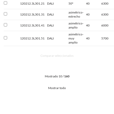
120212.3L301.21
DALI
50°
40
6300
asimétrico-
120212.3L301.31
DALI
40
6300
estrecho
asimétrico-
120212.3L301.41
DALI
40
6000
amplio
asimétrico-
120212.3L301.51
DALI
muy
40
5700
amplio
Comparar seleccionados
Mostrado 10 /
160
Mostrar todo