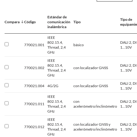
Estándar de
Tipo de
Compara
Código
comunicación
Tipo
equipami
inalámbrica
IEEE
802.15.4,
DALI 2, D
770021.001
básico
Thread, 2,4
1...10V
GHz
IEEE
802.15.4,
DALI 2, D
770021.002
con localizador GNSS
Thread, 2,4
1...10V
GHz
DALI 2, D
770021.004
4G/2G
con localizador GNSS
1...10V
IEEE
802.15.4,
con
DALI 2, D
770021.011
Thread, 2,4
acelerómetro/inclinómetro
1...10V
GHz
IEEE
802.15.4,
con localizador GNSS y
DALI 2, D
770021.012
Thread, 2,4
acelerómetro/inclinómetro
1...10V
GHz