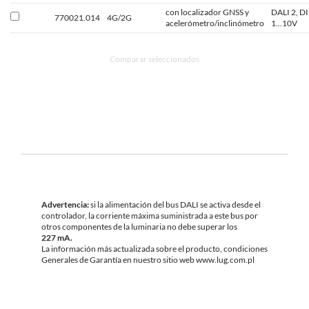
con localizador GNSS y
DALI 2, D
770021.014
4G/2G
acelerómetro/inclinómetro
1...10V
Comparar seleccionados
Advertencia:
si la alimentación del bus DALI se activa desde el
controlador, la corriente máxima suministrada a este bus por
otros componentes de la luminaria no debe superar los
227 mA.
La información más actualizada sobre el producto, condiciones
Generales de Garantía en nuestro sitio web www.lug.com.pl