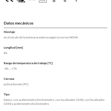
Datos mecánicos
Montaje
en el zócalo de la luminaria externa según la norma NEMA
Longitud [mm]
84
Rango de temperatura de trabajo [°C]
-40 ... +70
Carcasa
policarbonato (PC)
Tipo
básico, con acelerómetro/inclinómetro, con localizador GNSS, con localizador
GNSS y acelerómetro/inclinómetro