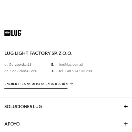
LUG LIGHT FACTORY SP. Z O.O.
ul. Gorzowska 11
E.
lug@lug.com.pl
65-127 Zielona Góra
T.
tel.
+ 48 68 45 33 200
ENCUENTRE UNA OFICINA EN SU REGIÓN
SOLUCIONES LUG
APOYO