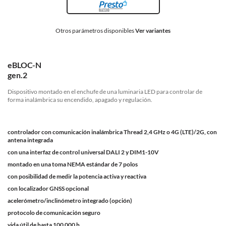
Otros parámetros disponibles
Ver variantes
eBLOC-N
gen.2
Dispositivo montado en el enchufe de una luminaria LED para controlar de
forma inalámbrica su encendido, apagado y regulación.
controlador con comunicación inalámbrica Thread 2,4 GHz o 4G (LTE)/2G, con
antena integrada
con una interfaz de control universal DALI 2 y DIM1-10V
montado en una toma NEMA estándar de 7 polos
con posibilidad de medir la potencia activa y reactiva
con localizador GNSS opcional
acelerómetro/inclinómetro integrado (opción)
protocolo de comunicación seguro
vida útil de hasta 100 000 h