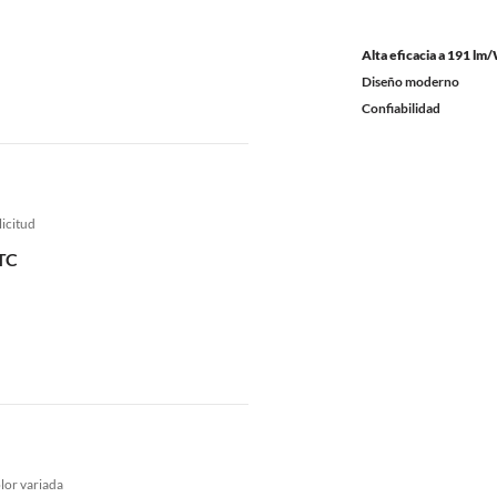
Alta eficacia a 191 lm
Diseño moderno
Confiabilidad
licitud
TC
lor variada