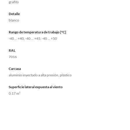
grafito
Detalle
blanco
Rango de temperatura de trabajo [°C]
-40 ... +40, -40 ... +45, -40 ... +50
RAL
7016
Carcasa
aluminio inyectado a alta presión, plástico
Superficie lateral expuesta al viento
0,17 m²