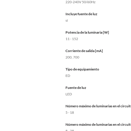
220-240V 50/60Hz
Incluye fuente de luz
sí
Potencia de la luminaria [W]
11 - 152
Corriente de salida [mA]
200, 700
Tipo de equipamiento
ED
Fuente de luz
LED
Número máximo de luminarias en el circuit
5 - 18
Número máximo de luminarias en el circuit
8 - 28