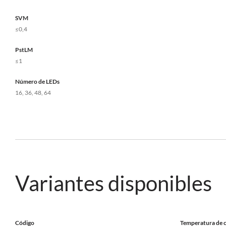
SVM
≤0,4
PstLM
≤1
Número de LEDs
16, 36, 48, 64
Variantes disponibles
Código
Temperatura de c