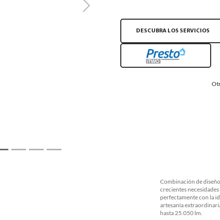
Next
DESCUBRA LOS SERVICIOS
Otr
Combinación de diseño 
crecientes necesidades
perfectamente con la i
artesanía extraordinari
hasta 25.050 lm.