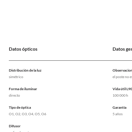
Datos ópticos
Datos ge
Distribución de la luz
Observacio
simétrico
el poste no e
Forma de iluminar
Vida útil L
directo
100 000 h
Tipo de óptica
Garantía
O1, O2, O3, O4, O5, O6
5 años
Difusor