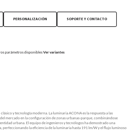
PERSONALIZACIÓN
SOPORTE Y CONTACTO
os parámetros disponibles
Ver variantes
clásico y tecnología moderna. La luminaria ACONA es la respuesta a las
 del mercado en la configuración de zonas urbanas-parque, combinándose
dentidad urbana. El equipo de ingenieros y tecnólogos ha demostrado una
a, perfeccionando la eficiencia de la luminaria hasta 191 lm/W y el flujo luminoso