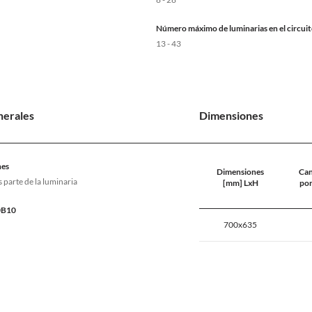
Número máximo de luminarias en el circuit
13 - 43
nerales
Dimensiones
nes
Dimensiones
Can
s parte de la luminaria
[mm] LxH
por
90B10
700x635