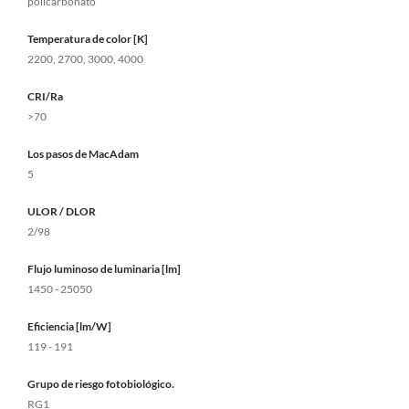
policarbonato
Temperatura de color [K]
2200, 2700, 3000, 4000
CRI/Ra
>70
Los pasos de MacAdam
5
ULOR / DLOR
2/98
Flujo luminoso de luminaria [lm]
1450 - 25050
Eficiencia [lm/W]
119 - 191
Grupo de riesgo fotobiológico.
RG1