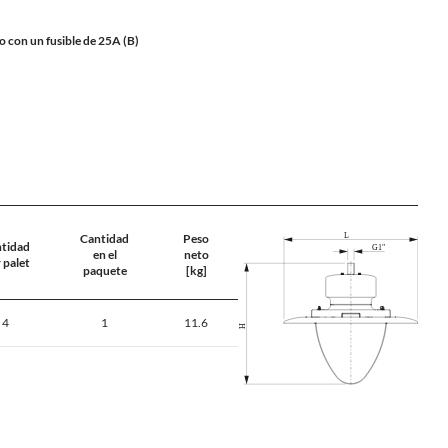
o con un fusible de 25A (B)
Cantidad
Peso
tidad
en el
neto
 palet
paquete
[kg]
4
1
11.6