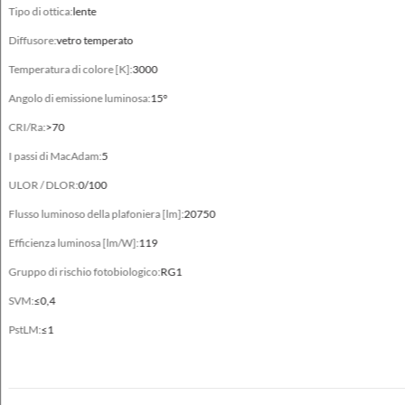
alluminio pressofuso ad alta pressione
Tipo di ottica:
lente
Diffusore:
vetro temperato
Superficie laterale esposta al vento
0.163 m²
Temperatura di colore [K]:
3000
Angolo di emissione luminosa:
15°
Tipo
Corpo illuminante standard, Easy Connect
CRI/Ra:
>70
I passi di MacAdam:
5
ULOR / DLOR:
0/100
Dati elettrici
Flusso luminoso della plafoniera [lm]:
20750
Efficienza luminosa [lm/W]:
119
Alimentazione
220-240V 50/60Hz
Gruppo di rischio fotobiologico:
RG1
SVM:
≤0,4
Contiene una fonte di luce
sì
PstLM:
≤1
Potenza della plafoniera [W]
72 - 149