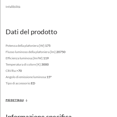
CLO, DIM 1..10V
Infallibilità
Dati del prodotto
Gamma del flusso luminoso
Potenza della plafoniera [W]:
175
Flusso luminoso della plafoniera [lm]:
20750
10800 - 25100 [lm]
Efficienza luminosa [lm/W]:
119
Temperatura di colore varia
Temperatura di colore [K]:
3000
3000 - 4000 [K]
CRI/Ra:
>70
Angolo di emissione luminosa:
15°
Tipo di accessorio:
ED
PIÙ DETTAGLI
Informazione specifica