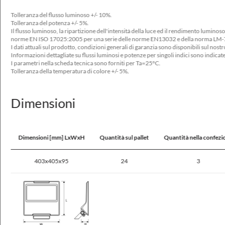
Corrente in uscita [mA]
Tolleranza del flusso luminoso +/- 10%.
500, 700
Tolleranza del potenza +/- 5%.
Il flusso luminoso, la ripartizione dell'intensità della luce ed il rendimento luminos
Tipo di accessorio
norme EN ISO 17025:2005 per una serie delle norme EN13032 e della norma LM-
I dati attuali sul prodotto, condizioni generali di garanzia sono disponibili sul nos
DALI, ED, ZHAGA D4i
Informazioni dettagliate su flussi luminosi e potenze per singoli indici sono indicat
I parametri nella scheda tecnica sono forniti per Ta=25°C.
Fonte della luce
Tolleranza della temperatura di colore +/- 5%.
LED
Dimensioni
Numero massimo di apparecchi nel circuito con un fusibile da 10A (B)
6 - 12
Numero massimo di apparecchi nel circuito con un fusibile da 16A (B)
Dimensioni [mm] LxWxH
Quantità sul pallet
Quantità nella confezi
10 - 20
403x405x95
24
3
Numero massimo di apparecchi nel circuito con un fusibile da 25A (B)
16 - 19