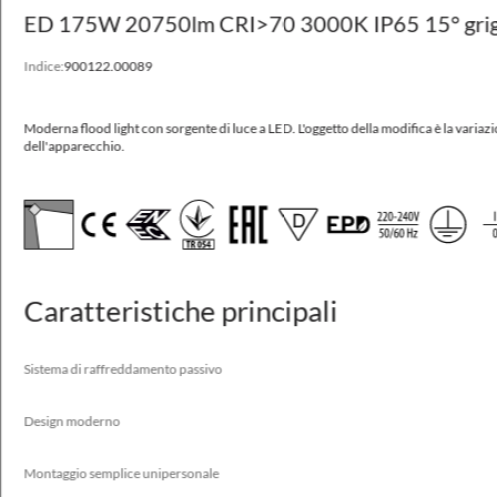
ED 175W 20750lm CRI>70 3000K IP65 15° grig
POWERLUG LED
Indice:
900122.00089
Moderna flood light con sorgente di luce a LED.
Moderna flood light con sorgente di luce a LED.
L'oggetto della modifica è la variaz
dell'apparecchio.
Sistema di raffreddamento passivo
Design moderno
Montaggio semplice unipersonale
Infallibilità
Alta efficacia a 178 lm/W
Caratteristiche principali
Sistema di raffreddamento passivo
Applicazione
facciate, magazzini, metro, parcheggi, strade, strutture
Design moderno
industriali
Montaggio semplice unipersonale
Disponibili su richiesta