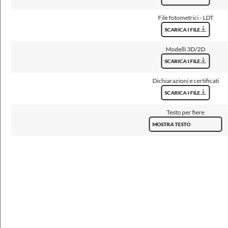
File fotometrici - LDT
SCARICA I FILE
Dati generali
Modelli 3D/2D
SCARICA I FILE
Durata L80B10
100 000 h
Dichiarazioni e certificati
SCARICA I FILE
Garanzia
5 anni
Testo per fiere
MOSTRA TESTO
Dimensioni
Quantità
Dimensioni [mm]
Quantità
Marcatura
nella
LxWxH
sul pallet
confezione
403x405x95
ED, DALI
36
3