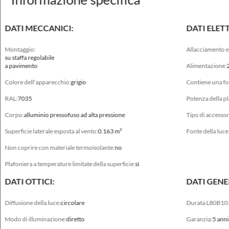
DATI MECCANICI:
DATI ELETT
Montaggio:
Allacciamento el
su staffa regolabile
a pavimento
Alimentazione:
Dati meccanici
Colore dell'apparecchio:
grigio
Contiene una fon
Montaggio
RAL:
7035
Potenza della pl
su staffa regolabile, a pavimento
Corpo:
alluminio pressofuso ad alta pressione
Tipo di accessor
Colore dell'apparecchio
Superficie laterale esposta al vento:
0.163 m²
Fonte della luce
grigio
Non coprire con materiale termoisolante:
no
Campo di temperatura d'esercizio [°C]
Plafoniera a temperature limitate della superficie:
sì
-40 ... +35 (-40 ... +45)*, -40 ... +45 (-40 ... +55)*
DATI OTTICI:
DATI GENE
RAL
7035
Diffusione della luce:
circolare
Durata L80B10
Modo di illuminazione:
diretto
Garanzia:
5 anni
Corpo