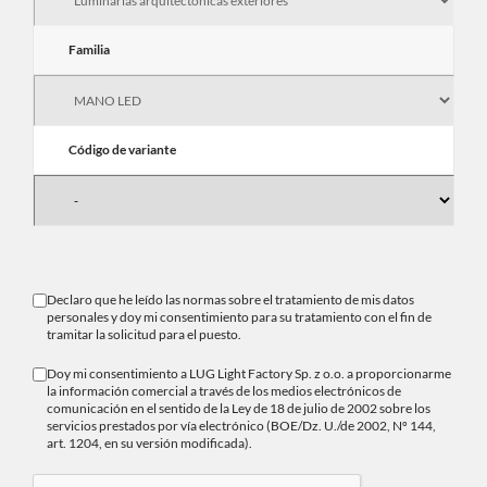
Familia
Código de variante
Declaro que he leído las normas sobre el
tratamiento de mis datos
personales
y doy mi consentimiento para su tratamiento con el fin de
tramitar la solicitud para el puesto.
Doy mi consentimiento a LUG Light Factory Sp. z o.o. a proporcionarme
la información comercial a través de los medios electrónicos de
comunicación en el sentido de la Ley de 18 de julio de 2002 sobre los
servicios prestados por vía electrónico (BOE/Dz. U./de 2002, Nº 144,
art. 1204, en su versión modificada).