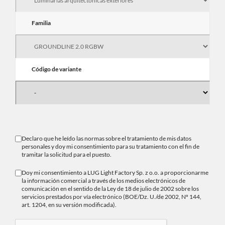
Familia
Código de variante
Declaro que he leído las normas sobre el
tratamiento de mis datos
personales
y doy mi consentimiento para su tratamiento con el fin de
tramitar la solicitud para el puesto.
Doy mi consentimiento a LUG Light Factory Sp. z o.o. a proporcionarme
la información comercial a través de los medios electrónicos de
comunicación en el sentido de la Ley de 18 de julio de 2002 sobre los
servicios prestados por vía electrónico (BOE/Dz. U./de 2002, Nº 144,
art. 1204, en su versión modificada).