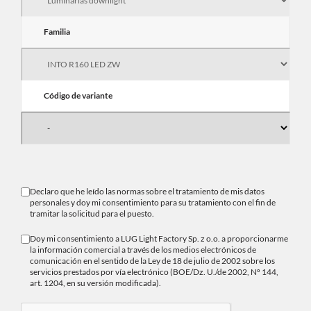
Familia
Código de variante
Declaro que he leído las normas sobre el
tratamiento de mis datos
personales
y doy mi consentimiento para su tratamiento con el fin de
tramitar la solicitud para el puesto.
Doy mi consentimiento a LUG Light Factory Sp. z o.o. a proporcionarme
la información comercial a través de los medios electrónicos de
comunicación en el sentido de la Ley de 18 de julio de 2002 sobre los
servicios prestados por vía electrónico (BOE/Dz. U./de 2002, Nº 144,
art. 1204, en su versión modificada).